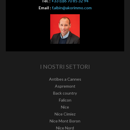
Tél. :
+33 (0)6 70 85 32 94
Email :
f.albin@akorimmo.com
I NOSTRI SETTORI
Antibes a Cannes
Aspremont
Back country
Falicon
Nice
Nice Cimiez
Nice Mont Boron
Nice Nord