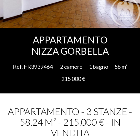
Aggiungere alla selezione
APPARTAMENTO
NIZZA GORBELLA
Ref. FR3939464
2 camere
1 bagno
58 m²
215 000 €
APPARTAMENTO - 3 STANZE -
58.24 M² - 215.000 € - IN
VENDITA