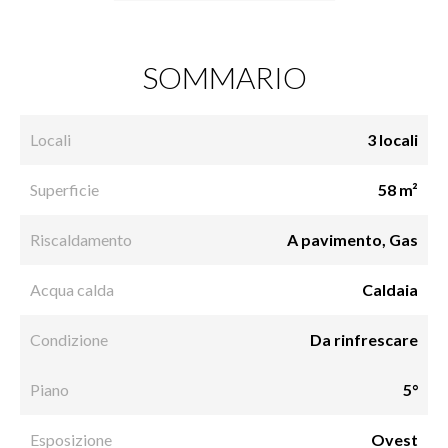
SOMMARIO
Locali
3 locali
Superficie
58 m²
Riscaldamento
A pavimento, Gas
Acqua calda
Caldaia
Condizione
Da rinfrescare
Piano
5°
Esposizione
Ovest