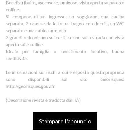
Ben distribuito, ascensore, luminoso, vista aperta su parco e
colline.
Si compone di un ingresso, un soggiorno, una cucina
separata, 2 camere da letto, un bagno con doccia, un WC
separato e una cabina armadio.
2 grandi balconi, uno sul cortile e uno sulla strada con vista
aperta sulle colline.
Ideale per famiglia o investimento locativo, buona
redditività.
Le informazioni sui rischi a cui è esposta questa proprietà
sono disponibili sul sito Géorisques:
http://georisques.gouv.fr
(Descrizione rivista e tradotta dall'IA)
Stampare l'annuncio