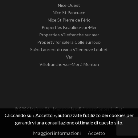
Nice Ouest
Nice St Pancrace
Nice St Pierre de Féric
Properties Beaulieu-sur-Mer
Properties Villefranche sur mer
Property for sale la Colle sur loup
Saint Laurent du var a Villeneuve Loubet
Var
Villefranche-sur-Mer à Menton
© 2026 Maison 06 -
Menzioni legali / i nostri onorari
-
Dati
Cliccando su « Accetto », autorizzate l’utilizzo dei cookies per
personali
– Design by
apimo™ Software immobiliare
garantirvi una consultazione ottimale di questo sito.
Partita IVA: FR62511186363
Maggiori informazioni
Accetto