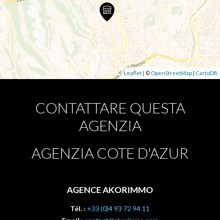
Leaflet
| ©
OpenStreetMap
|
CartoDB
CONTATTARE QUESTA
AGENZIA
AGENZIA COTE D'AZUR
AGENCE AKORIMMO
Tél. :
+33 (0)4 93 72 94 11