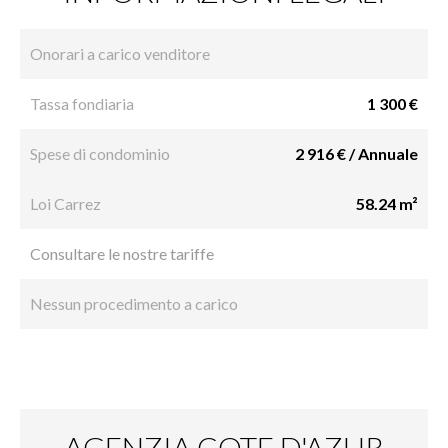
Onorari a carico venditore
Tassa fondiaria
1 300 €
Spese di condominio
2 916 € / Annuale
Loi Carrez
58.24 m²
Consultare le nostre tariffe
Nessun procedimento a carico
AGENZIA COTE D'AZUR