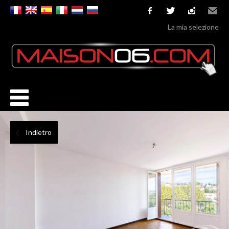
facebook
twitter
instagram
Email
La mia selezione
Indietro