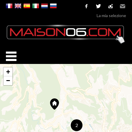
facebook
twitter
instagram
Email
La mia selezione
+
−
2