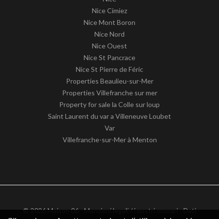
Nice Cimiez
Nice Mont Boron
Nice Nord
Nice Ouest
Nice St Pancrace
Nice St Pierre de Féric
Properties Beaulieu-sur-Mer
Properties Villefranche sur mer
Property for sale la Colle sur loup
Saint Laurent du var a Villeneuve Loubet
Var
Villefranche-sur-Mer à Menton
© 2026 Maison 06 -
Menzioni legali / i nostri onorari
-
Dati