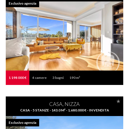
Esclusivo agenzia
1 198 000 €
4
camere
3
bagni
190 m²
CASA, NIZZA
CASA - 5 STANZE - 143.0 M² - 1.680.000 € - IN VENDITA
Esclusivo agenzia