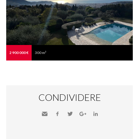
2 900 000 €
300 m²
CONDIVIDERE
Inviare
Facebook
Twitter
Google+
LinkedIn
a un
amico