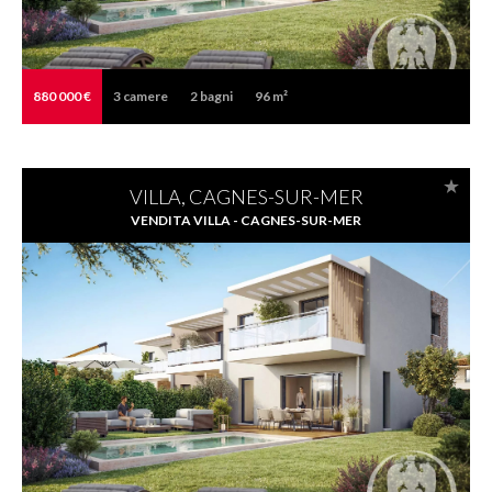
880 000 €
3
camere
2
bagni
96 m²
VILLA, CAGNES-SUR-MER
VENDITA VILLA - CAGNES-SUR-MER