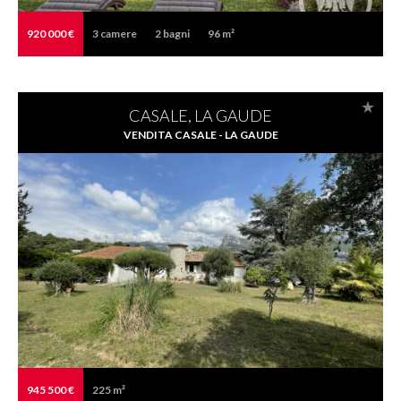
920 000 €
3
camere
2
bagni
96 m²
CASALE, LA GAUDE
VENDITA CASALE - LA GAUDE
945 500 €
225 m²