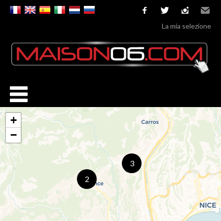
facebook
twitter
instagram
Email
La mia selezione
+
−
3
2