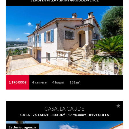
VENDITA VILLA - SAINT-PAUL-DE-VENCE
1 190 000 €
4
camere
4
bagni
181 m²
CASA, LA GAUDE
CASA - 7 STANZE - 300.0 M² - 1.190.000 € - IN VENDITA
Esclusivo agenzia