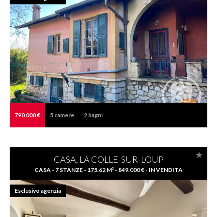
790 000 €
5
camere
2
bagni
CASA, LA COLLE-SUR-LOUP
CASA - 7 STANZE - 175.62 M² - 849.000 € - IN VENDITA
Esclusivo agenzia