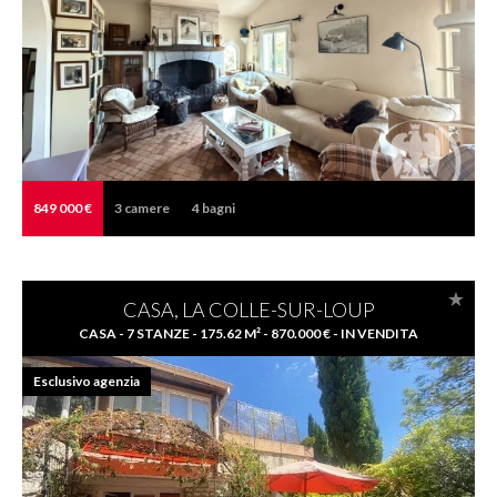
849 000 €
3
camere
4
bagni
CASA, LA COLLE-SUR-LOUP
CASA - 7 STANZE - 175.62 M² - 870.000 € - IN VENDITA
Esclusivo agenzia