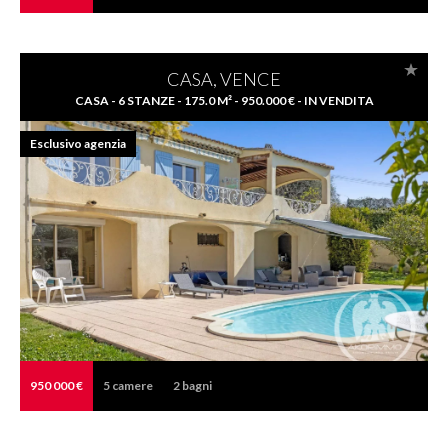
CASA, VENCE
CASA - 6 STANZE - 175.0 M² - 950.000 € - IN VENDITA
Esclusivo agenzia
950 000 €
5
camere
2
bagni