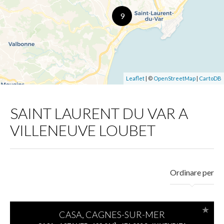
9
Leaflet
| ©
OpenStreetMap
|
CartoDB
SAINT LAURENT DU VAR A
VILLENEUVE LOUBET
Ordinare per
CASA, CAGNES-SUR-MER