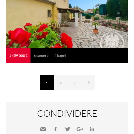
1 459 000 €
6
camere
4
bagni
1
2
CONDIVIDERE