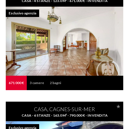
CASA - 4 STANZE - 123.0 M² - 671.000 € - IN VENDITA
Esclusivo agenzia
671 000 €
3
camere
2
bagni
CASA, CAGNES-SUR-MER
CASA - 6 STANZE - 163.0 M² - 790.000 € - IN VENDITA
Esclusivo agenzia