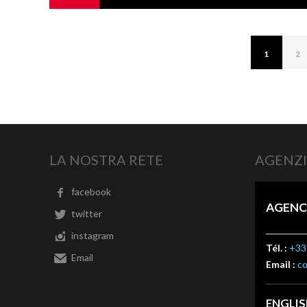
1
2
LA NOSTRA RETE
AGENZI
facebook
AGENC
twitter
instagram
Tél. :
+33 
Email
Email :
c
ENGLI