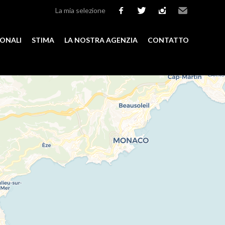
La mia selezione
facebook
twitter
instagram
Email
IONALI
STIMA
LA NOSTRA AGENZIA
CONTATTO