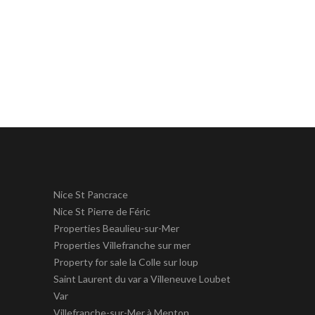
Nice St Pancrace
Nice St Pierre de Féric
Properties Beaulieu-sur-Mer
Properties Villefranche sur mer
Property for sale la Colle sur loup
Saint Laurent du var a Villeneuve Loubet
Var
Villefranche-sur-Mer à Menton