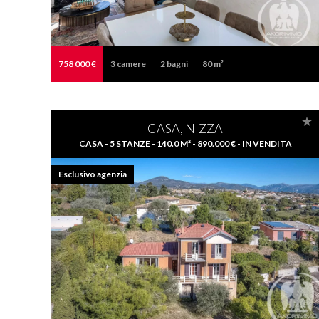
758 000 €
3
camere
2
bagni
80 m²
CASA, NIZZA
CASA - 5 STANZE - 140.0 M² - 890.000 € - IN VENDITA
Esclusivo agenzia