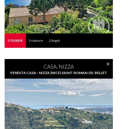
570 000 €
3
camere
2
bagni
CASA, NIZZA
VENDITA CASA - NIZZA (NICE) SAINT-ROMAN-DE-BELLET