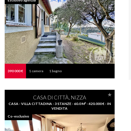
Esclusivo agenzia
390 000 €
1
camera
1
bagno
CASA DI CITTÀ, NIZZA
CASA - VILLA CITTADINA - 3 STANZE - 60.0 M² - 420.000 € - IN
VENDITA
Co-esclusivo