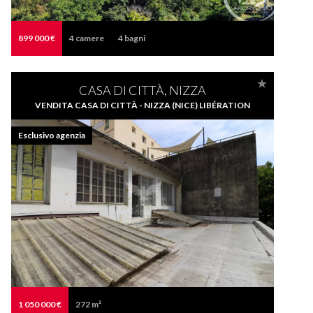
899 000 €
4
camere
4
bagni
CASA DI CITTÀ, NIZZA
VENDITA CASA DI CITTÀ - NIZZA (NICE) LIBÉRATION
Esclusivo agenzia
1 050 000 €
272 m²