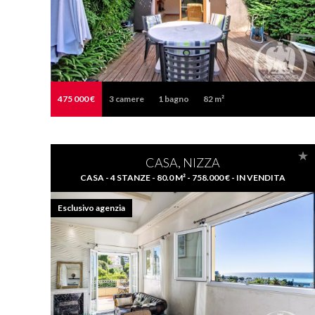
475 000 €
3
camere
1
bagno
82 m²
CASA, NIZZA
CASA - 4 STANZE - 80.0 M² - 758.000 € - IN VENDITA
Esclusivo agenzia