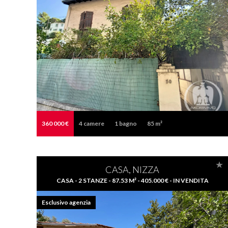
360 000 €
4
camere
1
bagno
85 m²
CASA, NIZZA
CASA - 2 STANZE - 87.53 M² - 405.000 € - IN VENDITA
Esclusivo agenzia