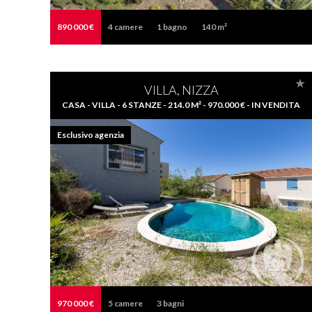
890 000 €
4
camere
1
bagno
140 m²
VILLA, NIZZA
CASA - VILLA - 6 STANZE - 214.0 M² - 970.000 € - IN VENDITA
Esclusivo agenzia
970 000 €
5
camere
3
bagni