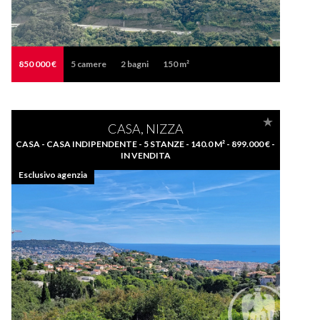
850 000 €
5
camere
2
bagni
150 m²
CASA, NIZZA
CASA - CASA INDIPENDENTE - 5 STANZE - 140.0 M² - 899.000 € -
IN VENDITA
Esclusivo agenzia