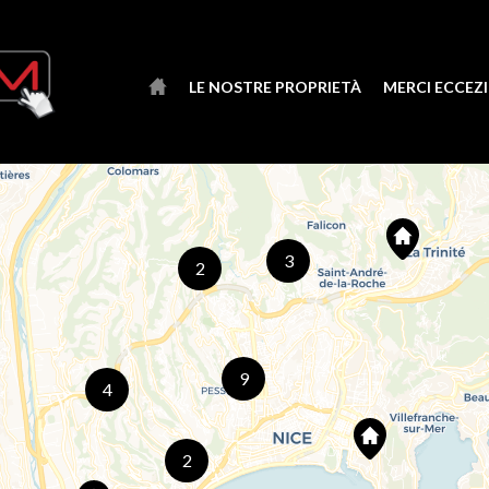
LE NOSTRE PROPRIETÀ
MERCI ECCEZ
3
2
9
4
2