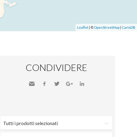
Leaflet
| ©
OpenStreetMap
|
CartoDB
CONDIVIDERE
Inviare
Facebook
Twitter
Google+
LinkedIn
a un
amico
Tutti i prodotti selezionati