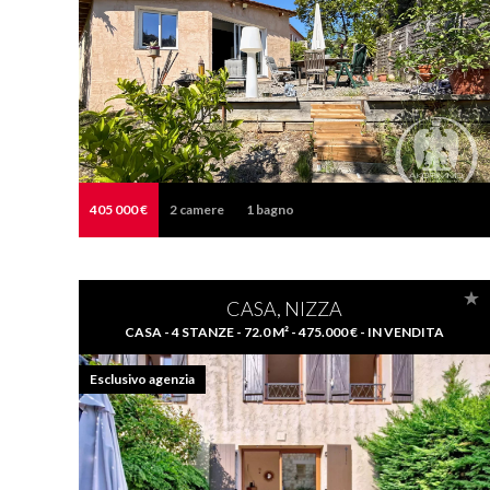
405 000 €
2
camere
1
bagno
CASA, NIZZA
CASA - 4 STANZE - 72.0 M² - 475.000 € - IN VENDITA
Esclusivo agenzia