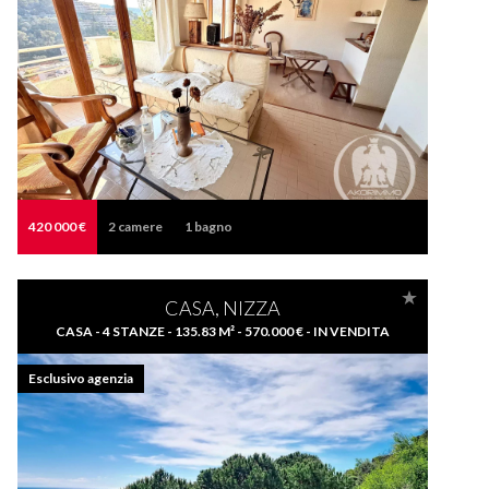
420 000 €
2
camere
1
bagno
CASA, NIZZA
CASA - 4 STANZE - 135.83 M² - 570.000 € - IN VENDITA
Esclusivo agenzia