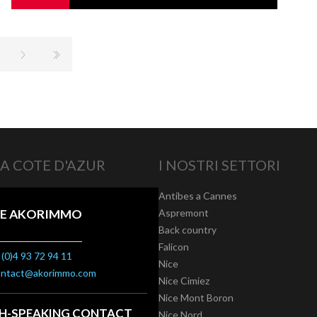
A COTE D'AZUR
I NOSTRI SETTORI
Antibes a Cannes
E AKORIMMO
Aspremont
Back country
Falicon
(0)4 93 72 94 11
Nice
ontact@akorimmo.com
Nice Cimiez
Nice Mont Boron
SH-SPEAKING CONTACT
Nice Nord