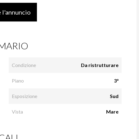
 l'annuncio
MARIO
Condizione
Da ristrutturare
Piano
3°
Esposizione
Sud
Vista
Mare
CALI