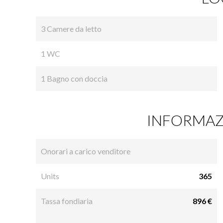
3 Camere da letto
1 WC
1 Bagno con doccia
INFORMAZI
Onorari a carico venditore
Units
365
Tassa fondiaria
896 €