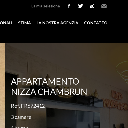
La mia selezione
facebook
twitter
instagram
Email
IONALI
STIMA
LA NOSTRA AGENZIA
CONTATTO
Aggiungere alla selezione
APPARTAMENTO
NIZZA CHAMBRUN
Ref. FR672412
3 camere