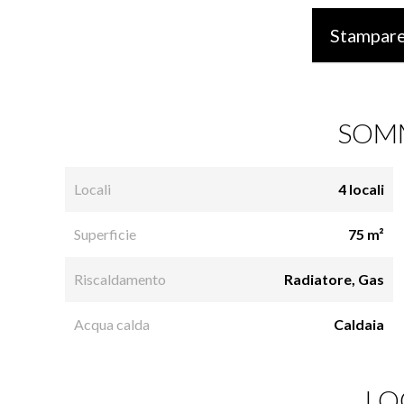
Stampare
SOM
Locali
4 locali
Superficie
75 m²
Riscaldamento
Radiatore, Gas
Acqua calda
Caldaia
LO