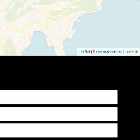
Leaflet
| ©
OpenStreetMap
|
CartoDB