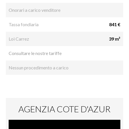
Onorari a carico venditore
Tassa fondiaria
841 €
Loi Carrez
39 m²
Consultare le nostre tariffe
Nessun procedimento a carico
AGENZIA COTE D'AZUR