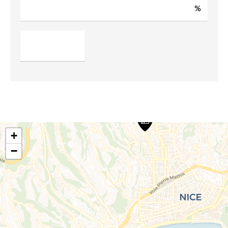
%
+
−