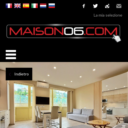
facebook
twitter
instagram
Email
La mia selezione
Indietro