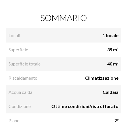
SOMMARIO
Locali
1 locale
Superficie
39 m²
Superficie totale
40 m²
Riscaldamento
Climatizzazione
Acqua calda
Caldaia
Condizione
Ottime condizioni/ristrutturato
Piano
2°