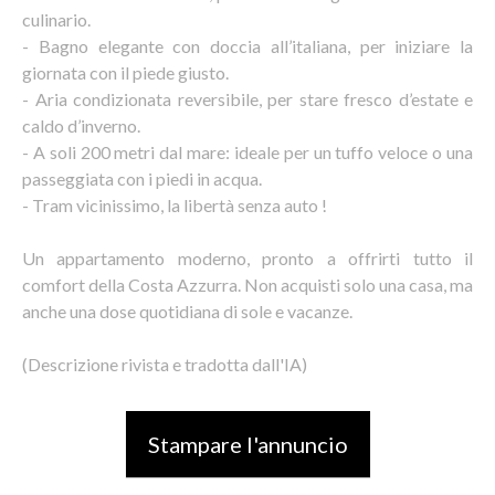
culinario.
- Bagno elegante con doccia all’italiana, per iniziare la
giornata con il piede giusto.
- Aria condizionata reversibile, per stare fresco d’estate e
caldo d’inverno.
- A soli 200 metri dal mare: ideale per un tuffo veloce o una
passeggiata con i piedi in acqua.
- Tram vicinissimo, la libertà senza auto !
Un appartamento moderno, pronto a offrirti tutto il
comfort della Costa Azzurra. Non acquisti solo una casa, ma
anche una dose quotidiana di sole e vacanze.
(Descrizione rivista e tradotta dall'IA)
Stampare l'annuncio