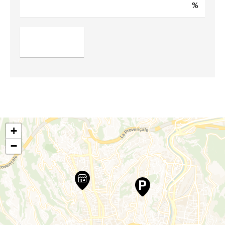
%
+
−