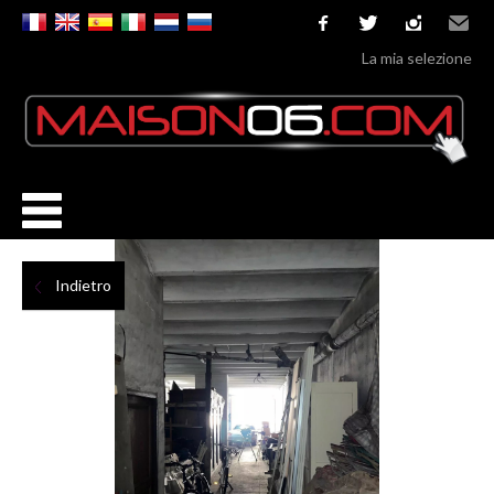
facebook
twitter
instagram
Email
La mia selezione
Indietro