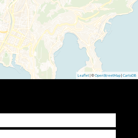
Leaflet
| ©
OpenStreetMap
|
CartoDB