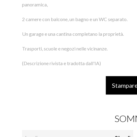
panoramica,
2 camere con balcone, un bagno e un WC separato.
Un garage e una cantina completano la proprietà.
Trasporti, scuole e negozi nelle vicinanze.
(Descrizione rivista e tradotta dall'IA)
Stampare
SOM