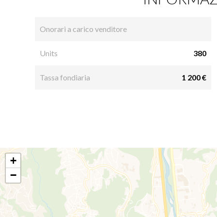
Onorari a carico venditore
Units
380
Tassa fondiaria
1 200 €
+
−