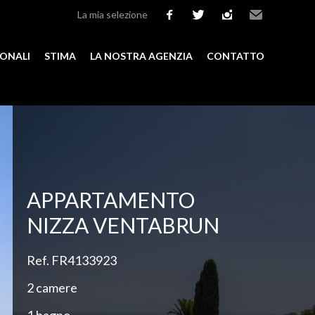
La mia selezione
facebook
twitter
instagram
Email
IONALI
STIMA
LA NOSTRA AGENZIA
CONTATTO
Aggiungere alla selezione
APPARTAMENTO
NIZZA VENTABRUN
Ref. FR4133923
2 camere