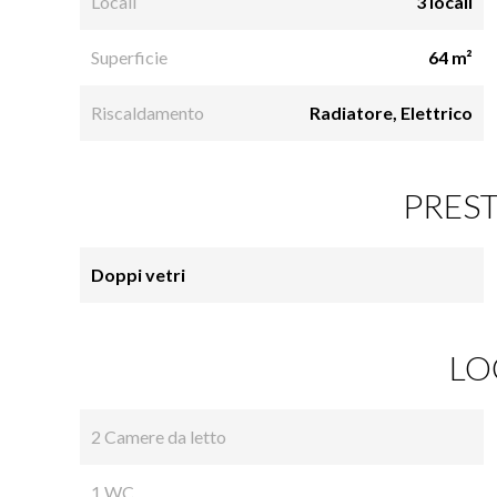
Locali
3 locali
Superficie
64 m²
Riscaldamento
Radiatore, Elettrico
PREST
Doppi vetri
LO
2 Camere da letto
1 WC