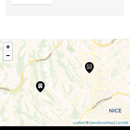
+
−
Leaflet
| ©
OpenStreetMap
|
CartoDB