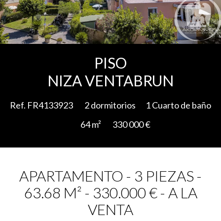
Add to selection
PISO
NIZA VENTABRUN
Ref. FR4133923
2 dormitorios
1 Cuarto de baño
64 m²
330 000 €
APARTAMENTO - 3 PIEZAS -
63.68 M² - 330.000 € - A LA
VENTA