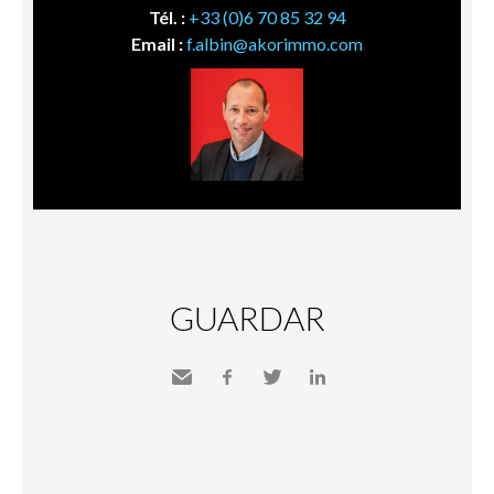
Tél. :
+33 (0)6 70 85 32 94
Email :
f.albin@akorimmo.com
GUARDAR
Send
Facebook
Twitter
LinkedIn
to a
friend