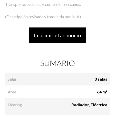
Transporte, escuelas y comercios cercanos.
(Descripción revisada y traducida por la IA)
Imprimir el annuncio
SUMARIO
Salas
3 salas
Area
64 m²
Heating
Radiador, Eléctrica