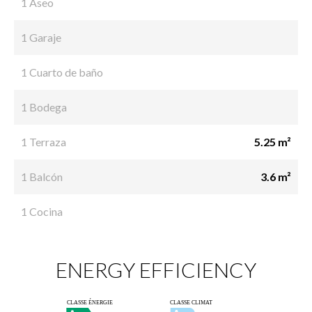
1 Aseo
1 Garaje
1 Cuarto de baño
1 Bodega
1 Terraza
5.25 m²
1 Balcón
3.6 m²
1 Cocina
ENERGY EFFICIENCY