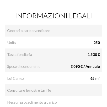
INFORMAZIONI LEGALI
Onorari a carico venditore
Units
250
Tassa fondiaria
1 530 €
Spese di condominio
3 090 € / Annuale
Loi Carrez
65 m²
Consultare le nostre tariffe
Nessun procedimento a carico