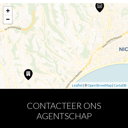
+
−
Leaflet
| ©
OpenStreetMap
|
CartoDB
CONTACTEER ONS
AGENTSCHAP