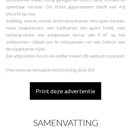
openbaar vervoer. Dit lichte appartement biedt een vrij
uitzicht op zee.
Indeling: entree, mooie lichte woonkamer met open keuken,
twee slaapkamers, een badkamer, een apart toilet, veel
opbergruimte, een aangenaam terras van 9 m² op het
zuidwesten—ideaal om te ontspannen—en een balkon aan
de slaapkamerzijde.
Een afgesloten box in de kelder maakt dit aanbod compleet.
(Herziene en vertaalde beschrijving door AI)
Print deze advertentie
SAMENVATTING