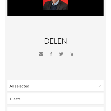
DELEN
Send
Facebook
Twitter
LinkedIn
to a
friend
All selected