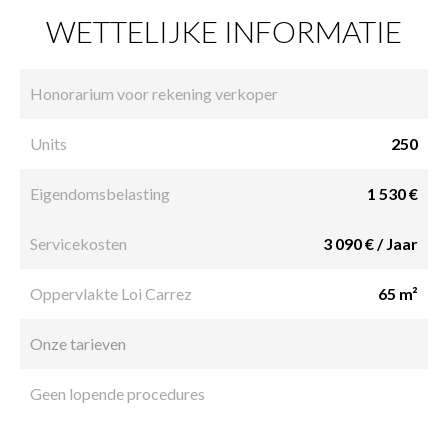
WETTELIJKE INFORMATIE
Honorarium voor rekening verkoper
Units
250
Eigendomsbelasting
1 530 €
Servicekosten
3 090 € / Jaar
Oppervlakte Loi Carrez
65 m²
Onze tarieven
Geen lopende procedures