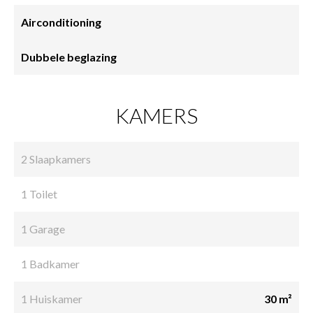
Airconditioning
Dubbele beglazing
KAMERS
2 Slaapkamers
1 Toilet
1 Garage
1 Badkamer
1 Huiskamer
30 m²