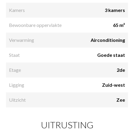
Kamers
3 kamers
Bewoonbare oppervlakte
65 m²
Verwarming
Airconditioning
Staat
Goede staat
Etage
2de
Ligging
Zuid-west
Uitzicht
Zee
UITRUSTING