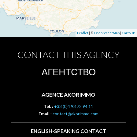
Leaflet
| ©
OpenStreetMap
|
CartoDB
CONTACT THIS AGENCY
АГЕНТСТВО
AGENCE AKORIMMO
Tél. :
+33 (0)4 93 72 94 11
Email :
contact@akorimmo.com
ENGLISH-SPEAKING CONTACT