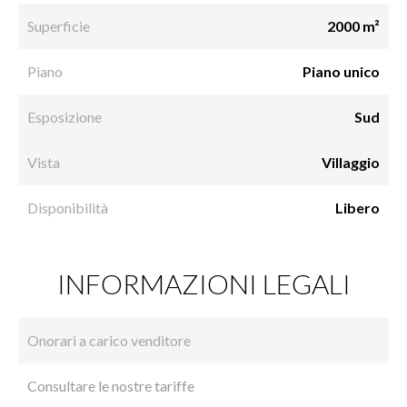
Superficie
2000 m²
Piano
Piano unico
Esposizione
Sud
Vista
Villaggio
Disponibilità
Libero
INFORMAZIONI LEGALI
Onorari a carico venditore
Consultare le nostre tariffe