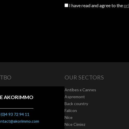
I have read and agree to the
pr
СТВО
OUR SECTORS
Antibes к Cannes
E AKORIMMO
Aspremont
Back country
Falicon
(0)4 93 72 94 11
Nice
ontact@akorimmo.com
Nice Cimiez