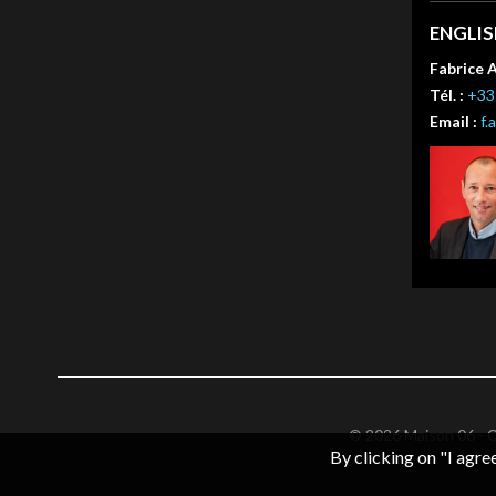
ENGLI
Fabrice 
Tél. :
+33 
Email :
f.
© 2026 Maison 06 -
С
By clicking on "I agre