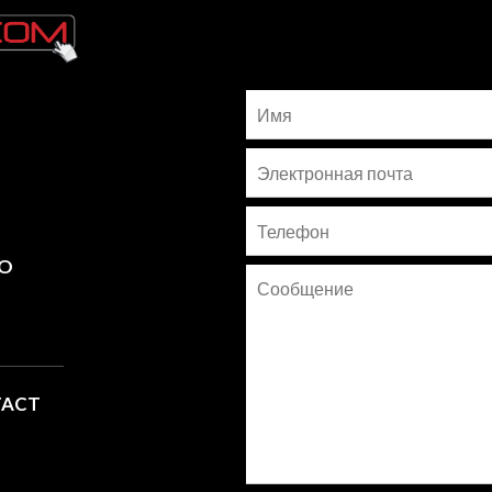
MO
TACT