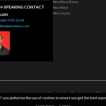
Nice Mont Boron
SH-SPEAKING CONTACT
Nice Nord
Nice Ouest
ALBIN
(0)6 70 85 32 94
albin@akorimmo.com
роки и условия / наши сборы
-
Privacy notice
– Design by
apimo™ Real
e", you authorize the use of cookies to ensure you get the best expe
Идентификационный номер налогоплательщика: FR62511186363
Learn more
I agree