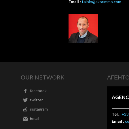
Email :
f.albin@akorimmo.com
OUR NETWORK
АГЕНТ
facebook
AGENC
twitter
instagram
Tél. :
+33 
Email
Email :
c