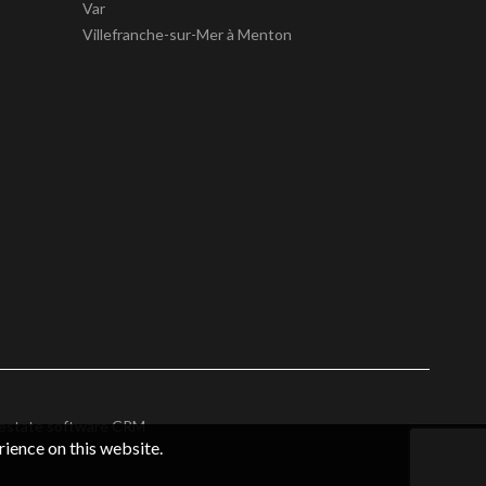
Var
Villefranche-sur-Mer à Menton
 estate software CRM
rience on this website.