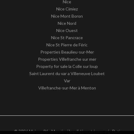
Nice
Nice Cimiez
Nice Mont Boron
Nice Nord
Nice Ouest
Nice St Pancrace
Nice St Pierre de Féric
Properties Beaulieu-sur-Mer
Properties Villefranche sur mer
Property for sale la Colle sur loup
Saint Laurent du var a Villeneuve Loubet
Var
Villefranche-sur-Mer à Menton
© 2026 Maison 06 -
Menzioni legali / i nostri onorari
-
Dati