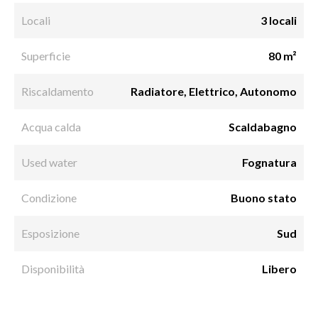
Locali
3 locali
Superficie
80 m²
Riscaldamento
Radiatore, Elettrico, Autonomo
Acqua calda
Scaldabagno
Used water
Fognatura
Condizione
Buono stato
Esposizione
Sud
Disponibilità
Libero