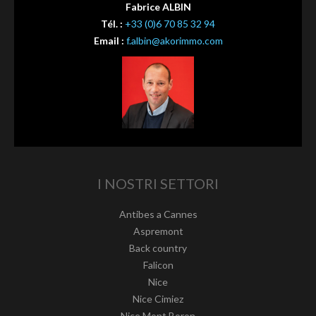
Fabrice ALBIN
Tél. :
+33 (0)6 70 85 32 94
Email :
f.albin@akorimmo.com
I NOSTRI SETTORI
Antibes a Cannes
Aspremont
Back country
Falicon
Nice
Nice Cimiez
Nice Mont Boron