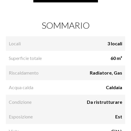
SOMMARIO
Locali
3 locali
Superficie totale
60 m²
Riscaldamento
Radiatore, Gas
Acqua calda
Caldaia
Condizione
Da ristrutturare
Esposizione
Est