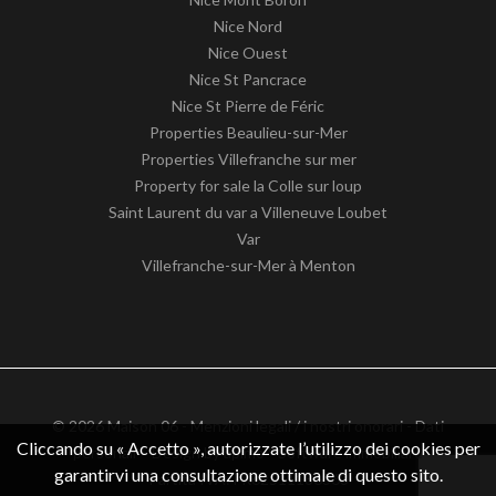
Nice Nord
Nice Ouest
Nice St Pancrace
Nice St Pierre de Féric
Properties Beaulieu-sur-Mer
Properties Villefranche sur mer
Property for sale la Colle sur loup
Saint Laurent du var a Villeneuve Loubet
Var
Villefranche-sur-Mer à Menton
© 2026 Maison 06 -
Menzioni legali / i nostri onorari
-
Dati
Cliccando su « Accetto », autorizzate l’utilizzo dei cookies per
personali
– Design by
apimo™ Software immobiliare
garantirvi una consultazione ottimale di questo sito.
Partita IVA: FR62511186363