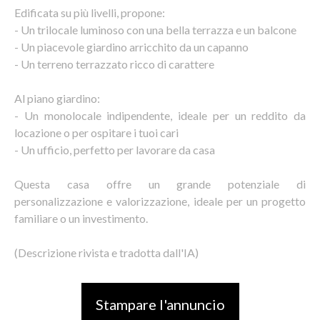
Edificata su più livelli, propone:
- Un trilocale luminoso con una bella terrazza e un balcone
- Un piacevole giardino arricchito da un capanno
- Un terreno terrazzato ricco di carattere
Al piano giardino:
- Un monolocale indipendente, ideale per un reddito da
locazione o per ospitare i tuoi cari
- Un ufficio, perfetto per lavorare da casa
Questa casa offre un grande potenziale di
personalizzazione e valorizzazione, ideale per un progetto
familiare o un investimento.
(Descrizione rivista e tradotta dall'IA)
Stampare l'annuncio