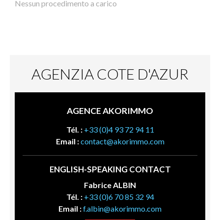
Nessun procedimento a carico
AGENZIA COTE D'AZUR
AGENCE AKORIMMO
Tél. :
+33 (0)4 93 72 94 11
Email :
contact@akorimmo.com
ENGLISH-SPEAKING CONTACT
Fabrice ALBIN
Tél. :
+33 (0)6 70 85 32 94
Email :
f.albin@akorimmo.com