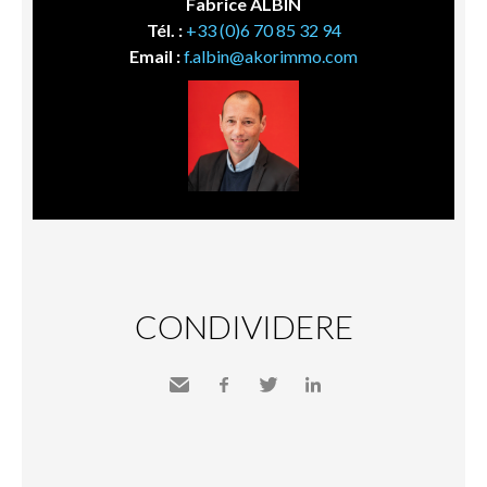
Fabrice ALBIN
Tél. :
+33 (0)6 70 85 32 94
Email :
f.albin@akorimmo.com
CONDIVIDERE
Inviare
Facebook
Twitter
LinkedIn
a un
amico