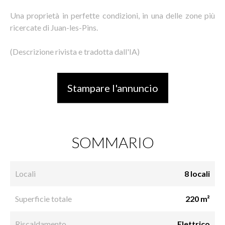
Una proprietà in perfette condizioni, in una delle zone più
ricercate di Juan-les-Pins.
(Descrizione rivista e tradotta dall'IA)
Stampare l'annuncio
SOMMARIO
Locali
8 locali
Superficie totale
220 m²
Riscaldamento
Elettrico