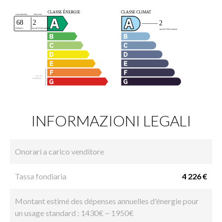
INFORMAZIONI LEGALI
Onorari a carico venditore
Tassa fondiaria
4 226 €
Montant estimé des dépenses annuelles d'énergie pour
un usage standard : 1430€ ~ 1950€