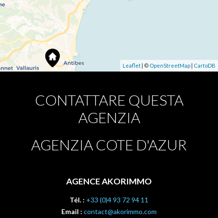
Leaflet
| ©
OpenStreetMap
|
CartoDB
CONTATTARE QUESTA
AGENZIA
AGENZIA COTE D'AZUR
AGENCE AKORIMMO
Tél. :
+33 (0)4 93 72 94 11
Email :
contact@akorimmo.com