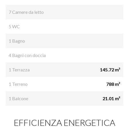
7 Camere da letto
5 WC
1 Bagno
4 Bagni con doccia
1 Terrazza
145.72 m²
1 Terreno
788 m²
1 Balcone
21.01 m²
EFFICIENZA ENERGETICA