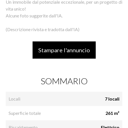
Un immobile dal potenziale eccezionale, per un progetto di
vita unico!
Alcune foto suggerite dall'IA.
(Descrizione rivista e tradotta dall'IA)
Stampare l'annuncio
SOMMARIO
Locali
7 locali
Superficie totale
261 m²
Riscaldamento
Elettrico