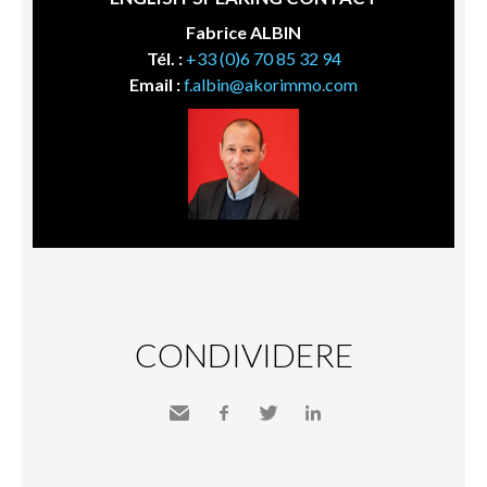
Fabrice ALBIN
Tél. :
+33 (0)6 70 85 32 94
Email :
f.albin@akorimmo.com
CONDIVIDERE
Inviare
Facebook
Twitter
LinkedIn
a un