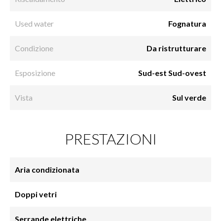
Used water
Fognatura
Condizione
Da ristrutturare
Esposizione
Sud-est Sud-ovest
Vista
Sul verde
PRESTAZIONI
Aria condizionata
Doppi vetri
Serrande elettriche