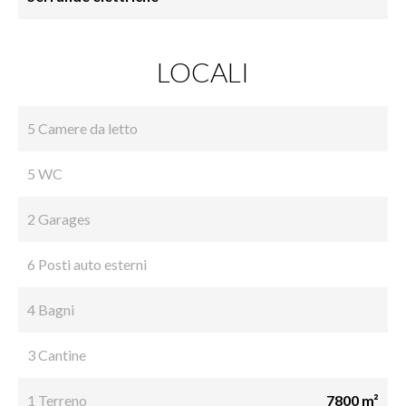
LOCALI
5 Camere da letto
5 WC
2 Garages
6 Posti auto esterni
4 Bagni
3 Cantine
1 Terreno
7800 m²