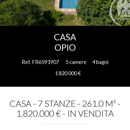
Aggiungere alla selezione
CASA
OPIO
Ref. FR6591907
5 camere
4 bagni
1 820 000 €
CASA - 7 STANZE - 261.0 M² -
1.820.000 € - IN VENDITA