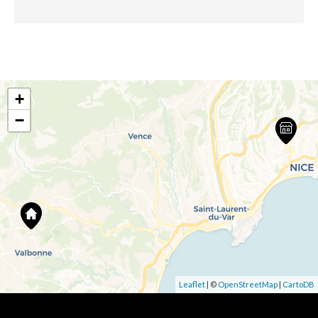
+
−
Leaflet
| ©
OpenStreetMap
|
CartoDB