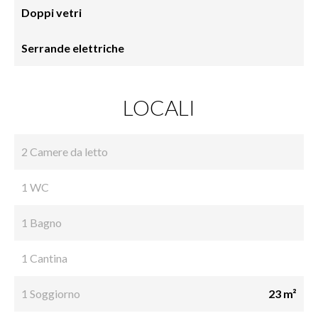
Doppi vetri
Serrande elettriche
LOCALI
2 Camere da letto
1 WC
1 Bagno
1 Cantina
1 Soggiorno
23 m²