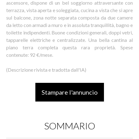
ascensore, dispone di un bel soggiorno attraversante con
terrazza, vista aperta e soleggiata, cucina a vista che si apre
sul balcone, zona notte separata composta da due camere
da letto con armadi a muro e in assoluta tranquillità, bagno e
toilette indipendenti. Buone condizioni generali, doppi vetri,
tapparelle elettriche e centralizzate. Una bella cantina al
piano terra completa questa rara proprietà. Spese
contenute: 92 €/mese.
(Descrizione rivista e tradotta dall'IA)
Stampare l'annuncio
SOMMARIO