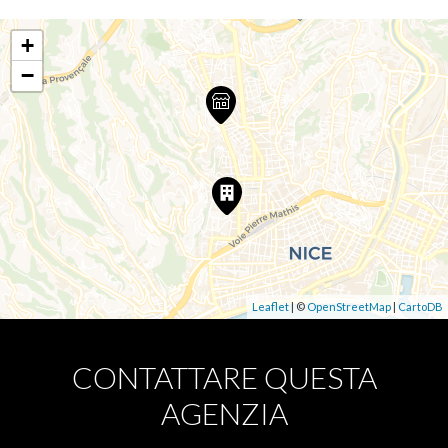
+
−
Leaflet
| ©
OpenStreetMap
|
CartoDB
CONTATTARE QUESTA
AGENZIA