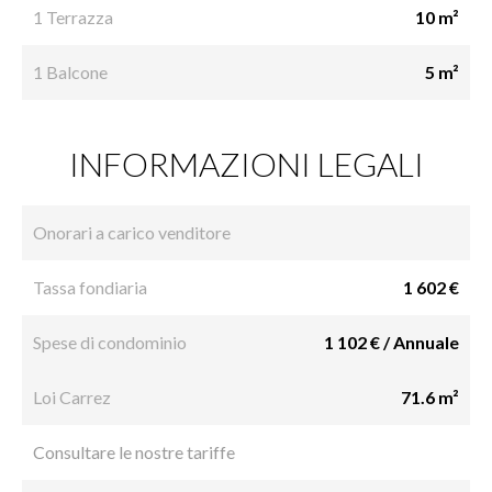
1 Terrazza
10 m²
1 Balcone
5 m²
INFORMAZIONI LEGALI
Onorari a carico venditore
Tassa fondiaria
1 602 €
Spese di condominio
1 102 € / Annuale
Loi Carrez
71.6 m²
Consultare le nostre tariffe