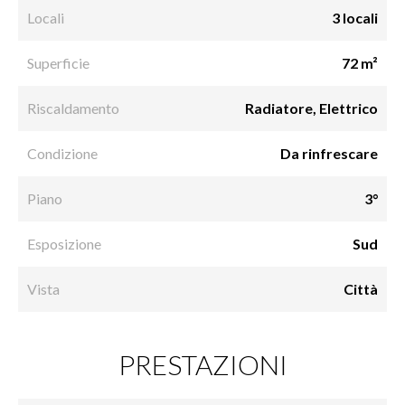
Locali
3 locali
Superficie
72 m²
Riscaldamento
Radiatore, Elettrico
Condizione
Da rinfrescare
Piano
3°
Esposizione
Sud
Vista
Città
PRESTAZIONI