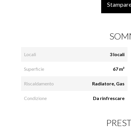
Stampare
SOM
Locali
3 locali
Superficie
67 m²
Riscaldamento
Radiatore, Gas
Condizione
Da rinfrescare
PREST