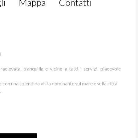
li
Mappa
Contatti
N
levata, tranquilla e vicino a tutti i servizi, piacevole
 con una splendida vista dominante sul mare e sulla città.
.