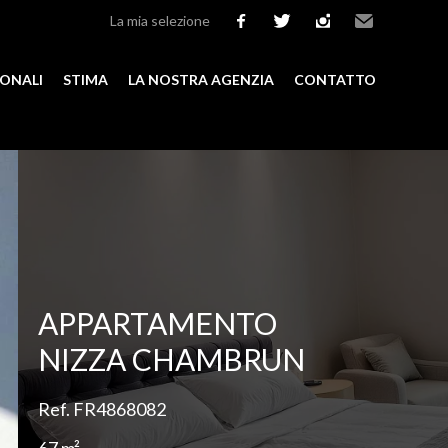
La mia selezione
facebook
twitter
instagram
Email
IONALI
STIMA
LA NOSTRA AGENZIA
CONTATTO
Aggiungere alla selezione
APPARTAMENTO
NIZZA CHAMBRUN
Ref. FR4868082