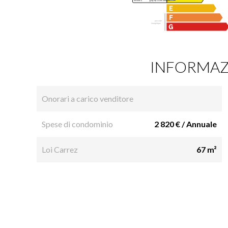
INFORMAZI
Onorari a carico venditore
Spese di condominio
2 820 € / Annuale
Loi Carrez
67 m²