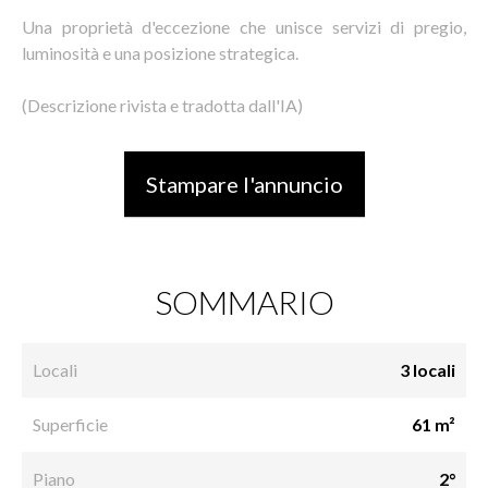
Una proprietà d'eccezione che unisce servizi di pregio,
luminosità e una posizione strategica.
(Descrizione rivista e tradotta dall'IA)
Stampare l'annuncio
SOMMARIO
Locali
3 locali
Superficie
61 m²
Piano
2°