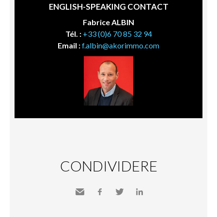
ENGLISH-SPEAKING CONTACT
Fabrice ALBIN
Tél. :
+33 (0)6 70 85 32 94
Email :
f.albin@akorimmo.com
CONDIVIDERE
Inviare
Facebook
Twitter
LinkedIn
a un