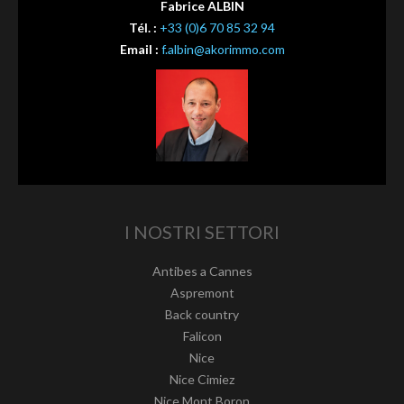
Fabrice ALBIN
Tél. :
+33 (0)6 70 85 32 94
Email :
f.albin@akorimmo.com
I NOSTRI SETTORI
Antibes a Cannes
Aspremont
Back country
Falicon
Nice
Nice Cimiez
Nice Mont Boron