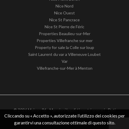
Nice Nord
Nice Ouest
Nice St Pancrace
Nice St Pierre de Féric
Properties Beaulieu-sur-Mer
Properties Villefranche sur mer
Property for sale la Colle sur loup
Saint Laurent du var a Villeneuve Loubet
Var
Villefranche-sur-Mer à Menton
© 2026 Maison 06 -
Menzioni legali / i nostri onorari
-
Dati
Cliccando su « Accetto », autorizzate l’utilizzo dei cookies per
personali
– Design by
apimo™ Software immobiliare
garantirvi una consultazione ottimale di questo sito.
Partita IVA: FR62511186363