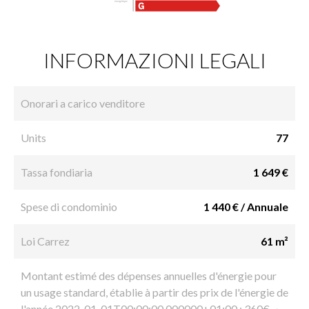
INFORMAZIONI LEGALI
Onorari a carico venditore
Units
77
Tassa fondiaria
1 649 €
Spese di condominio
1 440 € / Annuale
Loi Carrez
61 m²
Montant estimé des dépenses annuelles d'énergie pour
un usage standard, établie à partir des prix de l'énergie de
l'année 2022-01-01T00:00:00.000000+01:00 : 360€ ~