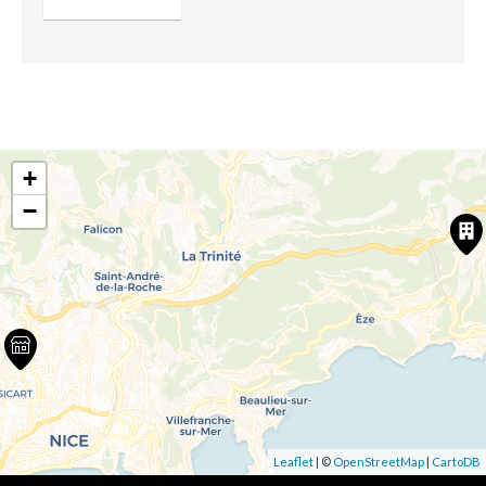
+
−
Leaflet
| ©
OpenStreetMap
|
CartoDB