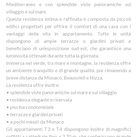
Mediterraneo e con splendide viste panoramiche sul
villaggio e sul mare.
Questa residenza intima e raffinata è composta da piccoli
edifici progettati per offrire il comfort di una casa con i
vantaggi della vita in appartamento. Tutte le unità
dispongono di ampie terrazze o giardini privati e
beneficiano di un’esposizione sud-est, che garantisce una
luminosità ottimale durante tutta la giornata.
Immersa nel verde, tra mare e montagne, la residenza offre
un ambiente tranquillo e di grande qualità, pur rimanendo a
breve distanza da Monaco, Beausoleil e Nizza.
La residenza offre inoltre:
• splendide viste panoramiche sul mare e sul villaggio
• residenza elegante e riservata
• piscina condominiale
• terrazze e giardini privati
• a pochi minuti da Monaco
Gli appartamenti T3 e T4 dispongono inoltre di magnifici
soffitti a cattedrale fino a 3,70 m, che conferiscono grande