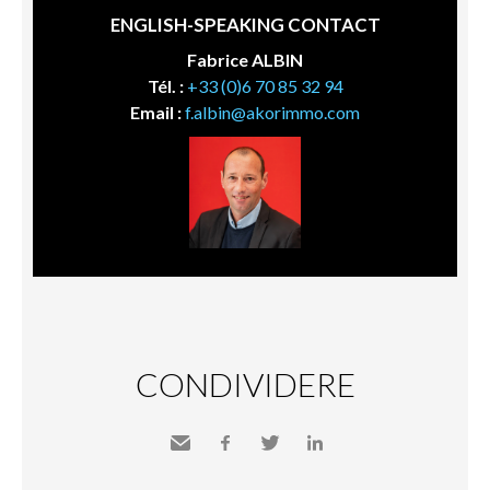
ENGLISH-SPEAKING CONTACT
Fabrice ALBIN
Tél. :
+33 (0)6 70 85 32 94
Email :
f.albin@akorimmo.com
CONDIVIDERE
Inviare
Facebook
Twitter
LinkedIn