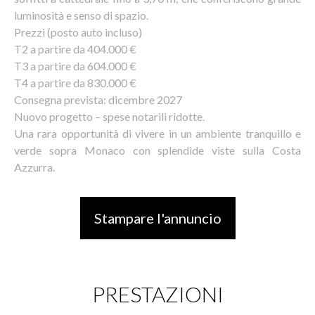
luminosità e senso di spazio.
Prezzi (posto auto incluso)
T2 a partire da 404.000 €
T3 a partire da 604.000 €
T4 a partire da 830.000 €
Consegna prevista: dicembre 2027
Nuovo progetto – spese notarili ridotte.
Una rara opportunità di vivere in un ambiente tranquillo e
verde sopra Monaco con splendide viste sulla Costa
Azzurra.
Stampare l'annuncio
PRESTAZIONI