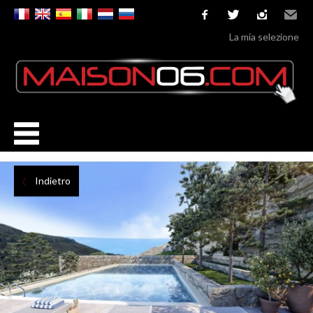
facebook
twitter
instagram
Email
La mia selezione
Indietro