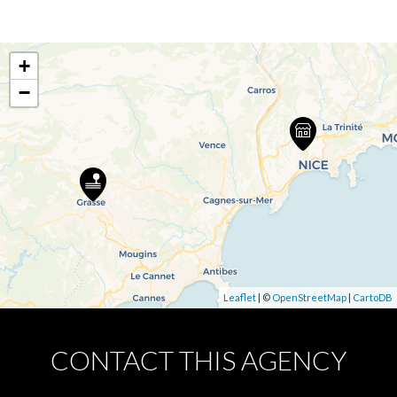
+
−
Leaflet
| ©
OpenStreetMap
|
CartoDB
CONTACT THIS AGENCY