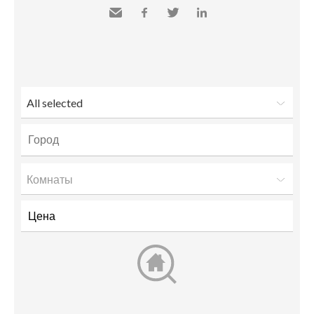
Send
Facebook
Twitter
LinkedIn
to a
friend
All selected
Комнаты