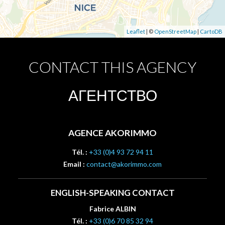
Leaflet
| ©
OpenStreetMap
|
CartoDB
CONTACT THIS AGENCY
АГЕНТСТВО
AGENCE AKORIMMO
Tél. :
+33 (0)4 93 72 94 11
Email :
contact@akorimmo.com
ENGLISH-SPEAKING CONTACT
Fabrice ALBIN
Tél. :
+33 (0)6 70 85 32 94