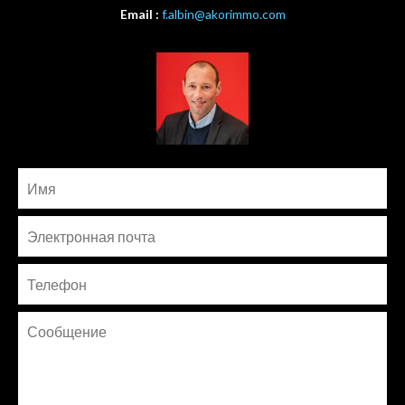
Email :
f.albin@akorimmo.com