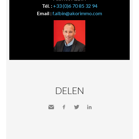
Tél. :
+33 (0)6 70 85 32 94
Email :
f.albin@akorimmo.com
DELEN
Send
Facebook
Twitter
LinkedIn
to a
friend