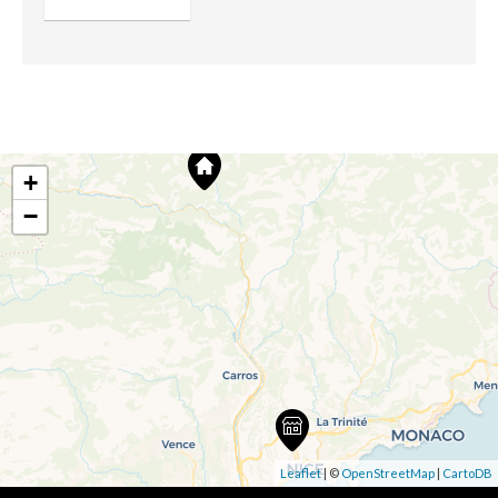
+
−
Leaflet
| ©
OpenStreetMap
|
CartoDB