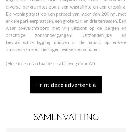
diverse bergruimtes zoals een wasruimte en een dressing.
De woning staat op een perceel van meer dan 200 m², met
enkele parkeerplaatsen, een grote tuin en drie terrassen. Een
waar toevluchtsoord met vrij uitzicht op de bergen en
prachtige zonsondergangen! Uitzonderlijke en
bevoorrechte ligging midden in de natuur, op enkele
minuten van voorzieningen, winkels en scholen.
(Herziene en vertaalde beschrijving door AI)
Print deze advertentie
SAMENVATTING