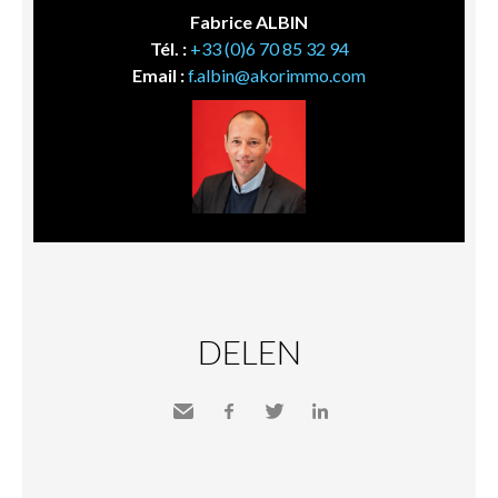
Fabrice ALBIN
Tél. :
+33 (0)6 70 85 32 94
Email :
f.albin@akorimmo.com
DELEN
Send
Facebook
Twitter
LinkedIn
to a
friend