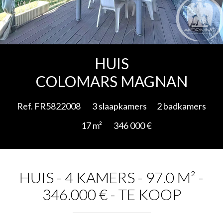
Add to selection
HUIS
COLOMARS MAGNAN
Ref. FR5822008
3 slaapkamers
2 badkamers
17 m²
346 000 €
HUIS - 4 KAMERS - 97.0 M² -
346.000 € - TE KOOP