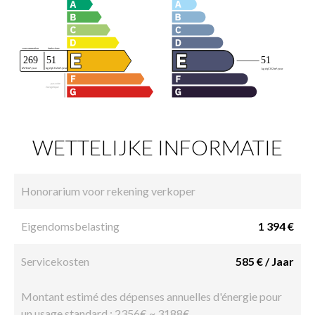
WETTELIJKE INFORMATIE
Honorarium voor rekening verkoper
Eigendomsbelasting
1 394 €
Servicekosten
585 € / Jaar
Montant estimé des dépenses annuelles d'énergie pour
un usage standard : 2356€ ~ 3188€