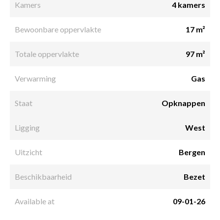
Kamers
4 kamers
Bewoonbare oppervlakte
17 m²
Totale oppervlakte
97 m²
Verwarming
Gas
Staat
Opknappen
Ligging
West
Uitzicht
Bergen
Beschikbaarheid
Bezet
Available at
09-01-26