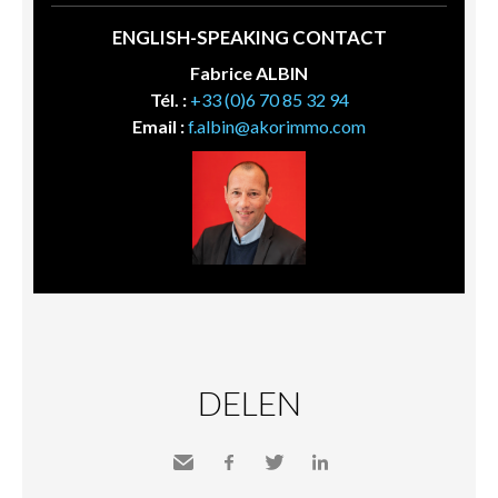
ENGLISH-SPEAKING CONTACT
Fabrice ALBIN
Tél. :
+33 (0)6 70 85 32 94
Email :
f.albin@akorimmo.com
DELEN
Send
Facebook
Twitter
LinkedIn