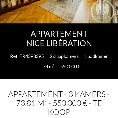
Add to selection
APPARTEMENT
NICE LIBÉRATION
Ref. FR4593395
2 slaapkamers
1 badkamer
74 m²
550 000 €
APPARTEMENT - 3 KAMERS -
73.81 M² - 550.000 € - TE
KOOP