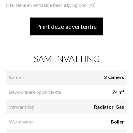
(Herziene en vertaalde beschrijving door AI)
Print deze advertentie
SAMENVATTING
Kamers
3 kamers
Bewoonbare oppervlakte
74 m²
Verwarming
Radiator, Gas
Warm water
Boiler