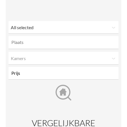
to a
friend
All selected
Kamers
VERGELIJKBARE