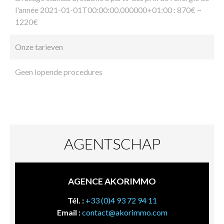
l'année 2021-01-01T00:00:00.000000+01:00 : 870€ ~
1220€
Onze tarieven
Geen lopende procedures
AGENTSCHAP
AGENCE AKORIMMO
Tél. :
+33 (0)4 93 72 94 11
Email :
contact@akorimmo.com