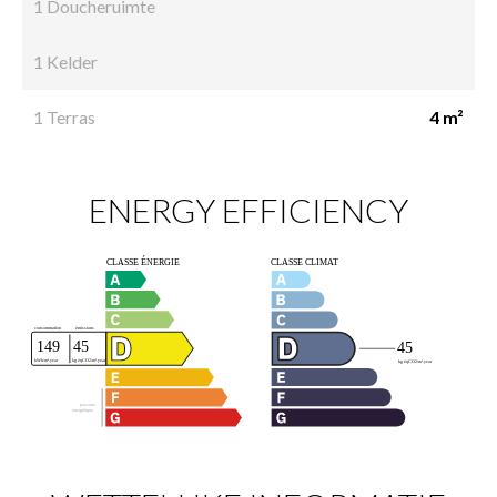
1 Doucheruimte
1 Kelder
1 Terras
4 m²
ENERGY EFFICIENCY