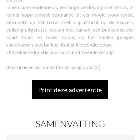
In een luxe residentie op een hoge verdieping met terras, 3-
kamer appartement bestaande uit een mooie woonkamer,
eetruimte op het terras met vrij uitzicht op de heuvels,
volledig uitgeruste keuken met balkon, een badkamer, een
apart toilet en twee mooie, op het zuiden gelegen
slaapkamers met balkon. Kelder in de onderbouw.
Uitstekende locatie voor hoofd- of tweede verblijf.
(Herziene en vertaalde beschrijving door AI)
Print deze advertentie
SAMENVATTING