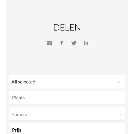
DELEN
Send
Facebook
Twitter
LinkedIn
to a
friend
All selected
Kamers