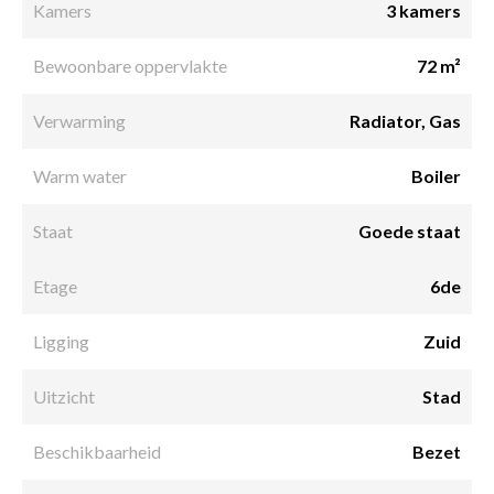
Kamers
3 kamers
Bewoonbare oppervlakte
72 m²
Verwarming
Radiator, Gas
Warm water
Boiler
Staat
Goede staat
Etage
6de
Ligging
Zuid
Uitzicht
Stad
Beschikbaarheid
Bezet