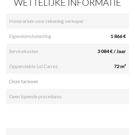
WETTELIJKE INFORMATIE
Honorarium voor rekening verkoper
Eigendomsbelasting
1 866 €
Servicekosten
3 084 € / Jaar
Oppervlakte Loi Carrez
72 m²
Onze tarieven
Geen lopende procedures