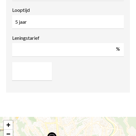
Looptijd
Leningstarief
%
+
−