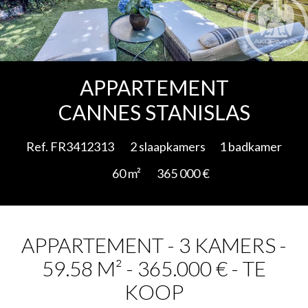
Add to selection
APPARTEMENT
CANNES STANISLAS
Ref. FR3412313
2 slaapkamers
1 badkamer
60 m²
365 000 €
APPARTEMENT - 3 KAMERS -
59.58 M² - 365.000 € - TE
KOOP