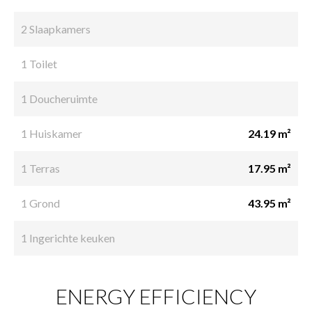
2 Slaapkamers
1 Toilet
1 Doucheruimte
1 Huiskamer
24.19 m²
1 Terras
17.95 m²
1 Grond
43.95 m²
1 Ingerichte keuken
ENERGY EFFICIENCY