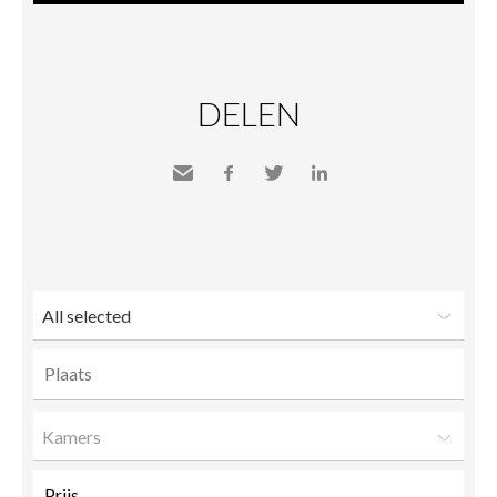
DELEN
Send
Facebook
Twitter
LinkedIn
to a
friend
All selected
Kamers