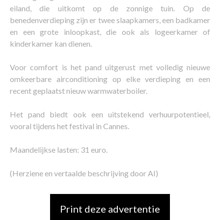
eiland, die uitkomt op de zonnige tuin. Op de
benedenverdieping zijn er twee slaapkamers, een badkamer
en een grote inloopkast, die ook als logeerkamer of
kinderkamer kan dienen.
Voor comfort is het pand uitgerust met volledig nieuwe
omkeerbare airconditioning op elke verdieping en een
recent geplaatst nieuw warmwaterboiler.
Het pand biedt ook een uitstekend verhuurpotentieel,
vooral tijdens het festival in Cannes.
Maandelijkse lasten: 31 euro.
(Herziene en vertaalde beschrijving door AI)
Print deze advertentie