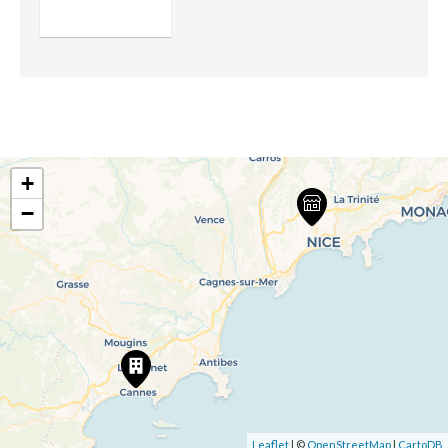
+
−
Leaflet
| ©
OpenStreetMap
|
CartoDB