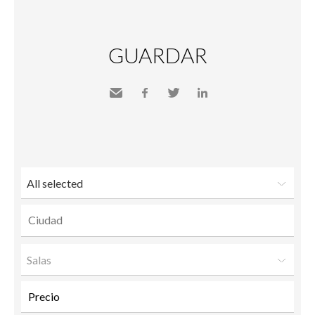
GUARDAR
Send
Facebook
Twitter
LinkedIn
to a
friend
All selected
Salas