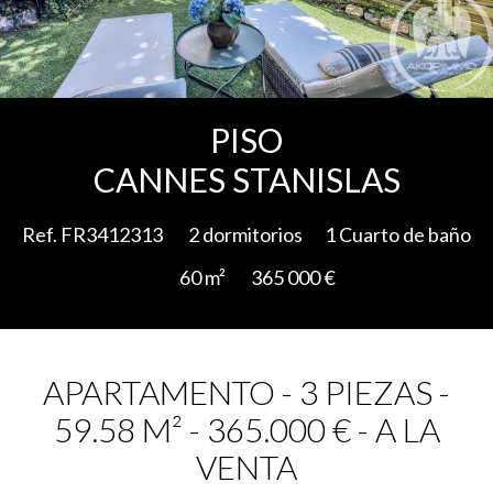
Add to selection
PISO
CANNES STANISLAS
Ref. FR3412313
2 dormitorios
1 Cuarto de baño
60 m²
365 000 €
APARTAMENTO - 3 PIEZAS -
59.58 M² - 365.000 € - A LA
VENTA