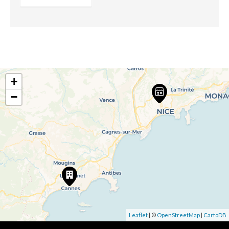
+
−
Leaflet
| ©
OpenStreetMap
|
CartoDB