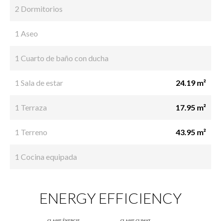
2 Dormitorios
1 Aseo
1 Cuarto de baño con ducha
1 Sala de estar
24.19 m²
1 Terraza
17.95 m²
1 Terreno
43.95 m²
1 Cocina equipada
ENERGY EFFICIENCY