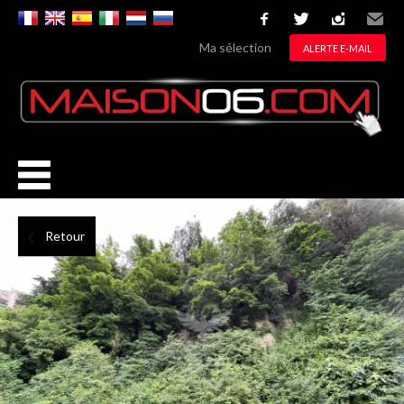
facebook
twitter
instagram
Email
Ma sélection
ALERTE E-MAIL
Retour