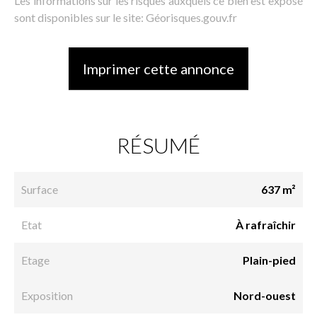
Les informations sur les risques auxquels ce bien est exposé
sont disponibles sur le site: Géorisques.gouv.fr
Imprimer cette annonce
RÉSUMÉ
Surface
637 m²
Etat
À rafraîchir
Etage
Plain-pied
Exposition
Nord-ouest