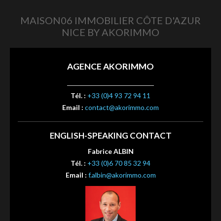
MAISON06 IMMOBILIER CÔTE D'AZUR
NICE BY AKORIMMO
AGENCE AKORIMMO
Tél. :
+33 (0)4 93 72 94 11
Email :
contact@akorimmo.com
ENGLISH-SPEAKING CONTACT
Fabrice ALBIN
Tél. :
+33 (0)6 70 85 32 94
Email :
f.albin@akorimmo.com