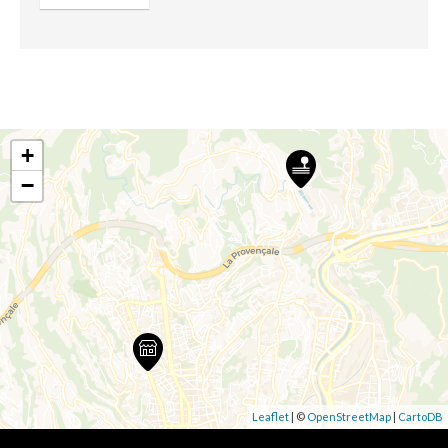
+
−
Leaflet
| ©
OpenStreetMap
|
CartoDB