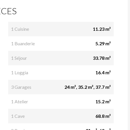
ÈCES
1 Cuisine
11.23 m²
1 Buanderie
5.29 m²
1 Séjour
33.78 m²
1 Loggia
16.4 m²
3 Garages
24 m², 35.2 m², 37.7 m²
1 Atelier
15.2 m²
1 Cave
68.8 m²