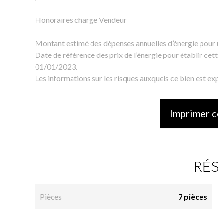
Honoraires charge Vendeur
Montant estimé des dépenses annuelles d’énergie pour
Date de référence des prix de l’énergie pour établir cett
01/01/2023.
Les informations sur les risques auxquels ce bien est exp
Imprimer c
RÉ
Pièces
7 pièces