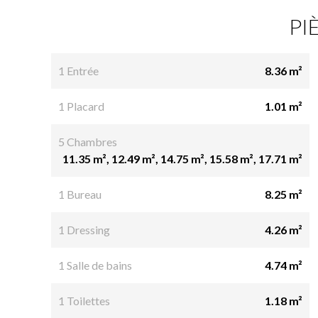
PI
1 Entrée
8.36 m²
1 Placard
1.01 m²
5 Chambres
11.35 m², 12.49 m², 14.75 m², 15.58 m², 17.71 m²
1 Bureau
8.25 m²
1 Dressing
4.26 m²
1 Salle de bains
4.74 m²
1 Toilettes
1.18 m²