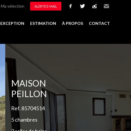
Ma sélection
ALERTE E-MAIL
facebook
twitter
instagram
Email
D'EXCEPTION
ESTIMATION
À PROPOS
CONTACT
Ajouter à la sélection
MAISON
PEILLON
Ref. 85704514
5 chambres