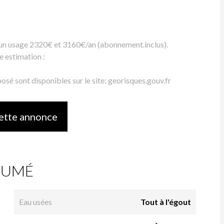
 un usage 2320€ et 3160€/an (abonnement.inclus).
e estimation :
osé sont disponibles sur le site: georisques.gouv.fr
ette annonce
SUMÉ
Eau usées
Tout à l'égout