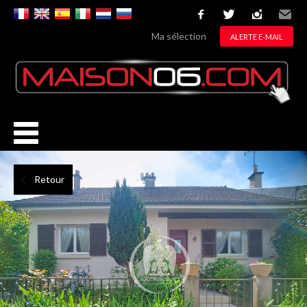
facebook
twitter
instagram
Email
Ma sélection
ALERTE E-MAIL
Retour