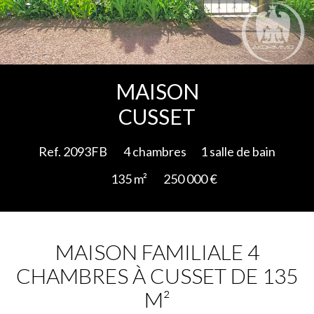
Ajouter à la sélection
MAISON
CUSSET
Ref. 2093FB
4 chambres
1 salle de bain
135 m²
250 000 €
MAISON FAMILIALE 4
CHAMBRES À CUSSET DE 135
M²