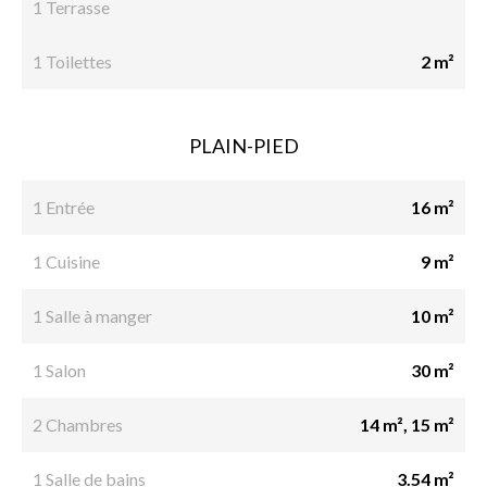
1 Terrasse
1 Toilettes
2 m²
PLAIN-PIED
1 Entrée
16 m²
1 Cuisine
9 m²
1 Salle à manger
10 m²
1 Salon
30 m²
2 Chambres
14 m², 15 m²
1 Salle de bains
3.54 m²