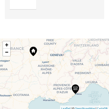
+
−
Leaflet
| ©
OpenStreetMap
|
CartoDB