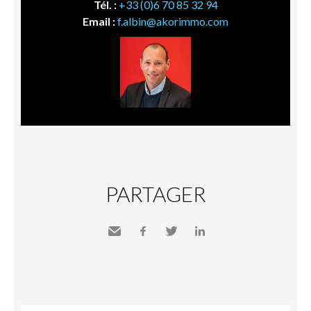
Tél. :
+33 (0)6 70 85 32 94
Email :
f.albin@akorimmo.com
PARTAGER
Envoyer
Facebook
Twitter
LinkedIn
à un
ami