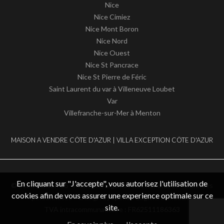
Nice
Nice Cimiez
Nice Mont Boron
Nice Nord
Nice Ouest
Nice St Pancrace
Nice St Pierre de Féric
Saint Laurent du var à Villeneuve Loubet
Var
Villefranche-sur-Mer à Menton
MAISON A VENDRE CÔTE D'AZUR | VILLA EXCEPTION CÔTE D'AZUR
En cliquant sur "J'accepte", vous autorisez l'utilisation de
© 2026 Maison 06 -
Mentions légales / nos honoraires
-
Données
cookies afin de vous assurer une experience optimale sur ce
personnelles
– Design by
apimo™ Logiciel immobilier
site.
TVA intracommunautaire : FR62511186363