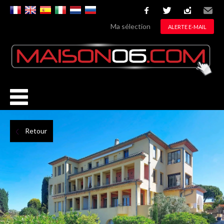
facebook
twitter
instagram
Email
Ma sélection
ALERTE E-MAIL
Retour