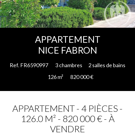
Ajouter à la sélection
APPARTEMENT
NICE FABRON
Ref. FR6590997
3 chambres
2 salles de bains
126 m²
820 000 €
APPARTEMENT - 4 PIÈCES -
126.0 M² - 820 000 € - À
VENDRE