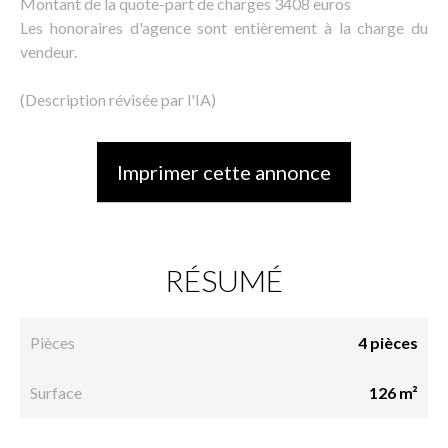
Montant de la quote-part de charges 3408 euros
Les honoraires d'agence sont entièrement à la charge du
vendeur.
(Description révisée par l'IA)
Imprimer cette annonce
RÉSUMÉ
Pièces
4 pièces
Surface
126 m²