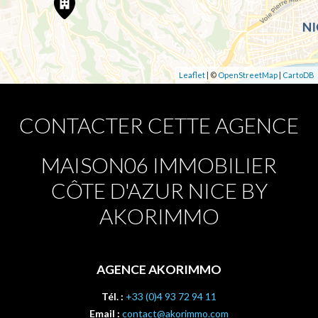
Leaflet
| ©
OpenStreetMap
|
CartoDB
CONTACTER CETTE AGENCE
MAISON06 IMMOBILIER
CÔTE D'AZUR NICE BY
AKORIMMO
AGENCE AKORIMMO
Tél. :
+33 (0)4 93 72 94 11
Email :
contact@akorimmo.com