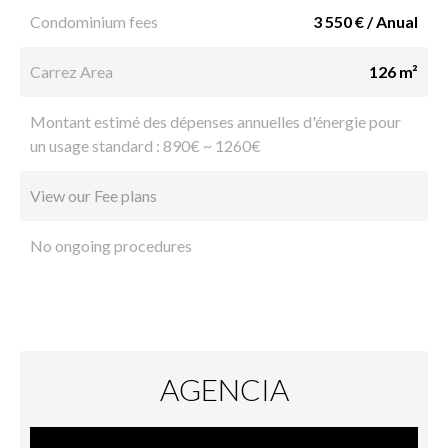
Condominium fees
3 550 € / Anual
Carrez Area
126 m²
Montant estimé des dépenses annuelles d'énergie pour
un usage standard : 890€ ~ 1260€
View our Fee plans
No ongoing procedures
AGENCIA