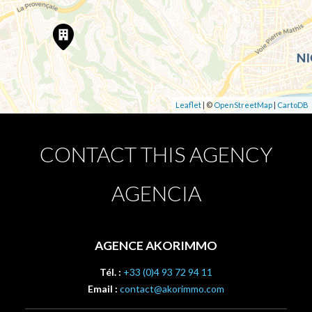
Leaflet
| ©
OpenStreetMap
|
CartoDB
CONTACT THIS AGENCY
AGENCIA
AGENCE AKORIMMO
Tél. :
+33 (0)4 93 72 94 11
Email :
contact@akorimmo.com