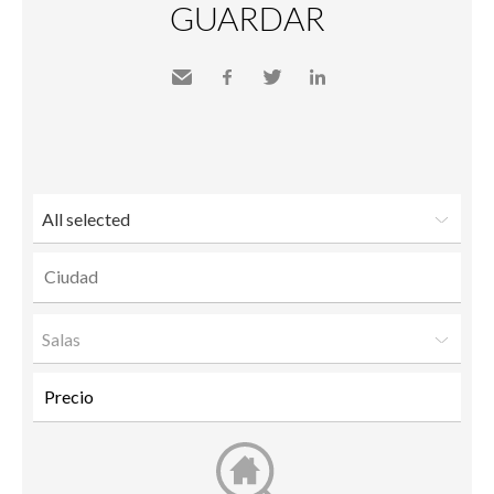
GUARDAR
Send
Facebook
Twitter
LinkedIn
to a
friend
All selected
Salas