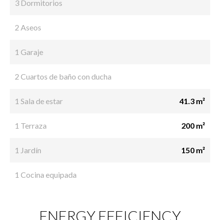
3 Dormitorios
2 Aseos
1 Garaje
2 Cuartos de baño con ducha
1 Sala de estar
41.3 m²
1 Terraza
200 m²
1 Jardín
150 m²
1 Cocina equipada
ENERGY EFFICIENCY