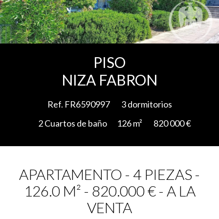
Add to selection
PISO
NIZA FABRON
Ref. FR6590997
3 dormitorios
2 Cuartos de baño
126 m²
820 000 €
APARTAMENTO - 4 PIEZAS -
126.0 M² - 820.000 € - A LA
VENTA