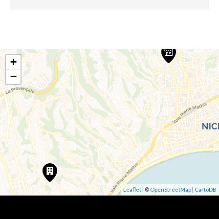
+
−
Leaflet
| ©
OpenStreetMap
|
CartoDB