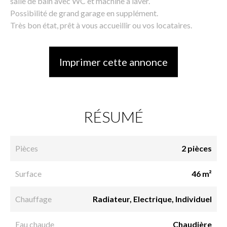
salle de bain avec WC et machine à laver.
Possibilité de grand garage en supplément.
Très bon état, prêt à vous accueillir ou vos locataires.
Imprimer cette annonce
RÉSUMÉ
Pièces
2 pièces
Surface
46 m²
Chauffage
Radiateur, Electrique, Individuel
Eau chaude
Chaudière