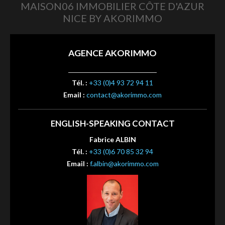
MAISON06 IMMOBILIER CÔTE D'AZUR
NICE BY AKORIMMO
AGENCE AKORIMMO
Tél. :
+33 (0)4 93 72 94 11
Email :
contact@akorimmo.com
ENGLISH-SPEAKING CONTACT
Fabrice ALBIN
Tél. :
+33 (0)6 70 85 32 94
Email :
f.albin@akorimmo.com