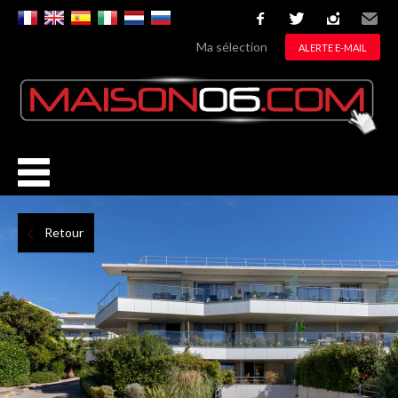
facebook
twitter
instagram
Email
Ma sélection
ALERTE E-MAIL
Retour