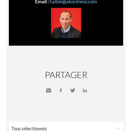
Email :
f.albin@akorimmo.com
PARTAGER
Envoyer
Facebook
Twitter
LinkedIn
à un
ami
Tous sélectionnés