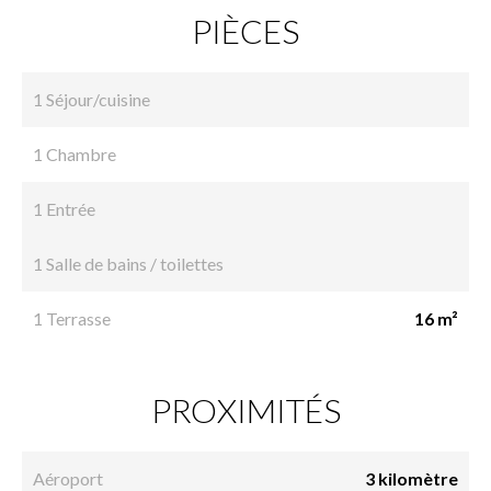
PIÈCES
1 Séjour/cuisine
1 Chambre
1 Entrée
1 Salle de bains / toilettes
1 Terrasse
16 m²
PROXIMITÉS
Aéroport
3 kilomètre