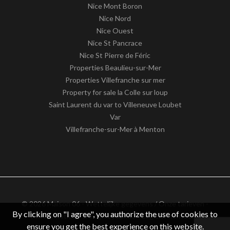
Nice Mont Boron
Nice Nord
Nice Ouest
Nice St Pancrace
Nice St Pierre de Féric
Properties Beaulieu-sur-Mer
Properties Villefranche sur mer
Property for sale la Colle sur loup
Saint Laurent du var to Villeneuve Loubet
Var
Villefranche-sur-Mer à Menton
© 2026 Maison 06 -
Wettelijke gegevens / Onze tarieven
-
By clicking on "I agree", you authorize the use of cookies to
Privacy notice
– Design by
apimo™ Logiciel immobilier
ensure you get the best experience on this website.
BTW-nummer : FR62511186363