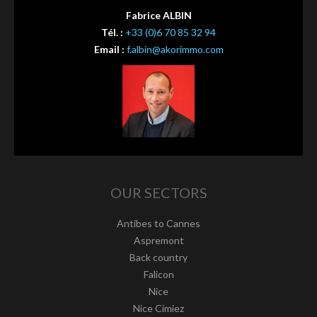
Fabrice ALBIN
Tél. :
+33 (0)6 70 85 32 94
Email :
f.albin@akorimmo.com
OUR SECTORS
Antibes to Cannes
Aspremont
Back country
Falicon
Nice
Nice Cimiez