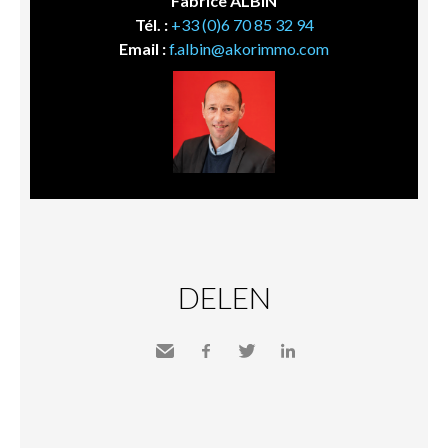
Fabrice ALBIN
Tél. :
+33 (0)6 70 85 32 94
Email :
f.albin@akorimmo.com
DELEN
Send
Facebook
Twitter
LinkedIn
to a
friend