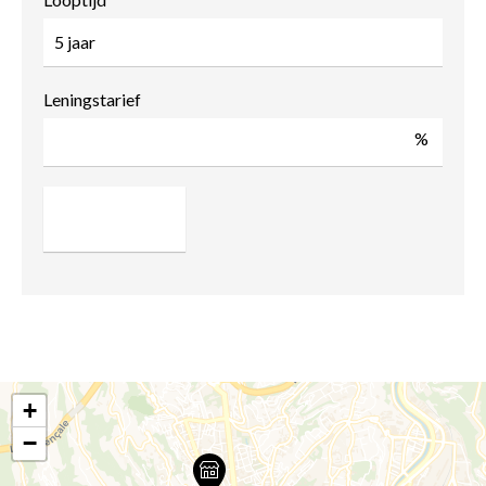
Leningstarief
%
+
−