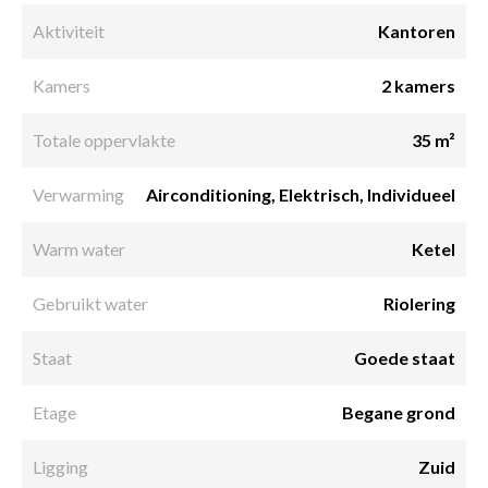
Aktiviteit
Kantoren
Kamers
2 kamers
Totale oppervlakte
35 m²
Verwarming
Airconditioning, Elektrisch, Individueel
Warm water
Ketel
Gebruikt water
Riolering
Staat
Goede staat
Etage
Begane grond
Ligging
Zuid