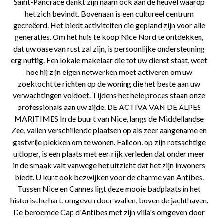
Saint-Pancrace dankt zijn naam ook aan de heuvel waarop
het zich bevindt. Bovenaan is een cultureel centrum
gecreëerd. Het biedt activiteiten die gepland zijn voor alle
generaties. Om het huis te koop Nice Nord te ontdekken,
dat uw oase van rust zal zijn, is persoonlijke ondersteuning
erg nuttig. Een lokale makelaar die tot uw dienst staat, weet
hoe hij zijn eigen netwerken moet activeren om uw
zoektocht te richten op de woning die het beste aan uw
verwachtingen voldoet. Tijdens het hele proces staan ​​onze
professionals aan uw zijde. DE ACTIVA VAN DE ALPES
MARITIMES In de buurt van Nice, langs de Middellandse
Zee, vallen verschillende plaatsen op als zeer aangename en
gastvrije plekken om te wonen. Falicon, op zijn rotsachtige
uitloper, is een plaats met een rijk verleden dat onder meer
in de smaak valt vanwege het uitzicht dat het zijn inwoners
biedt. U kunt ook bezwijken voor de charme van Antibes.
Tussen Nice en Cannes ligt deze mooie badplaats in het
historische hart, omgeven door wallen, boven de jachthaven.
De beroemde Cap d'Antibes met zijn villa's omgeven door