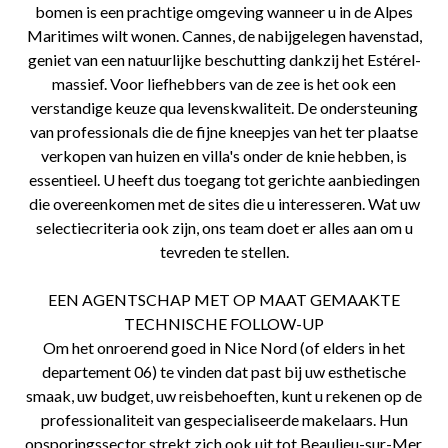
bomen is een prachtige omgeving wanneer u in de Alpes
Maritimes wilt wonen. Cannes, de nabijgelegen havenstad,
geniet van een natuurlijke beschutting dankzij het Estérel-
massief. Voor liefhebbers van de zee is het ook een
verstandige keuze qua levenskwaliteit. De ondersteuning
van professionals die de fijne kneepjes van het ter plaatse
verkopen van huizen en villa's onder de knie hebben, is
essentieel. U heeft dus toegang tot gerichte aanbiedingen
die overeenkomen met de sites die u interesseren. Wat uw
selectiecriteria ook zijn, ons team doet er alles aan om u
tevreden te stellen.
EEN AGENTSCHAP MET OP MAAT GEMAAKTE
TECHNISCHE FOLLOW-UP
Om het onroerend goed in Nice Nord (of elders in het
departement 06) te vinden dat past bij uw esthetische
smaak, uw budget, uw reisbehoeften, kunt u rekenen op de
professionaliteit van gespecialiseerde makelaars. Hun
opsporingssector strekt zich ook uit tot Beaulieu-sur-Mer,