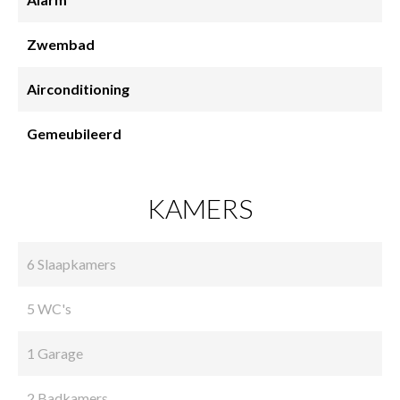
Zwembad
Airconditioning
Gemeubileerd
KAMERS
6 Slaapkamers
5 WC's
1 Garage
2 Badkamers