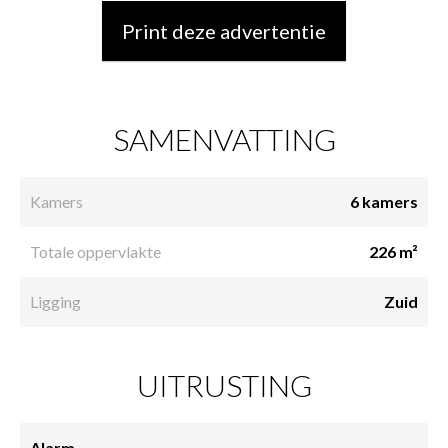
Print deze advertentie
SAMENVATTING
Kamers
6 kamers
Totale oppervlakte
226 m²
Ligging
Zuid
UITRUSTING
Alarm