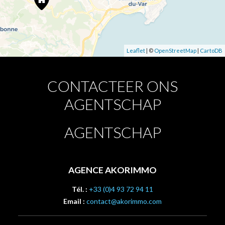
Leaflet
| ©
OpenStreetMap
|
CartoDB
CONTACTEER ONS
AGENTSCHAP
AGENTSCHAP
AGENCE AKORIMMO
Tél. :
+33 (0)4 93 72 94 11
Email :
contact@akorimmo.com