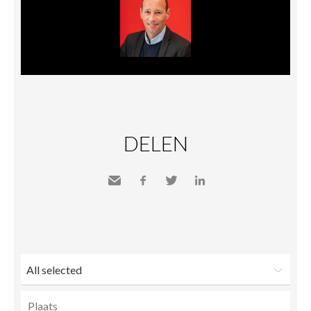
DELEN
Send
Facebook
Twitter
LinkedIn
to a
friend
All selected