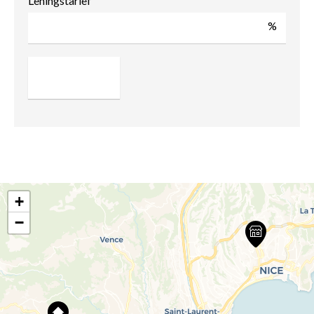
Leningstarief
%
+
−