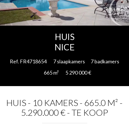
Add to selection
HUIS
NICE
Ref. FR4718654
7 slaapkamers
7 badkamers
665 m²
5 290 000 €
HUIS - 10 KAMERS - 665.0 M² -
5.290.000 € - TE KOOP