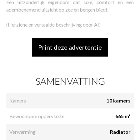
Een uitzonderlijk eigendom dat luxe, comfort en een
adembenemend uitzicht op zee en bergen biedt.
(Herziene en vertaalde beschrijving door AI)
Print deze advertentie
SAMENVATTING
Kamers
10 kamers
Bewoonbare oppervlakte
665 m²
Verwarming
Radiator