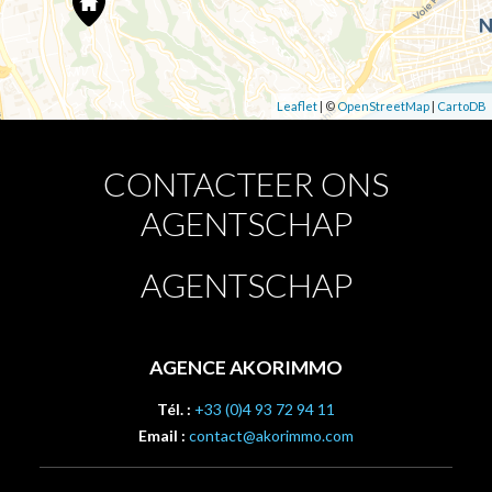
Leaflet
| ©
OpenStreetMap
|
CartoDB
CONTACTEER ONS
AGENTSCHAP
AGENTSCHAP
AGENCE AKORIMMO
Tél. :
+33 (0)4 93 72 94 11
Email :
contact@akorimmo.com