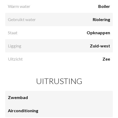
Warm water
Boiler
Gebruikt water
Riolering
Staat
Opknappen
Ligging
Zuid-west
Uitzicht
Zee
UITRUSTING
Zwembad
Airconditioning