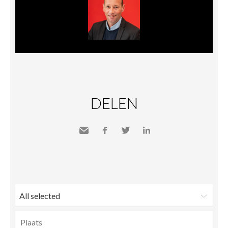
DELEN
Send
Facebook
Twitter
LinkedIn
to a
friend
All selected