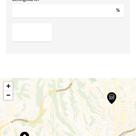
%
+
−