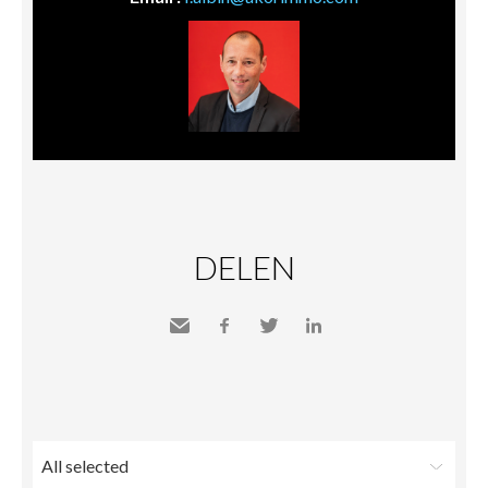
DELEN
Send
Facebook
Twitter
LinkedIn
to a
friend
All selected