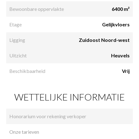
Bewoonbare oppervlakte
6400 m²
Etage
Gelijkvloers
Ligging
Zuidoost Noord-west
Uitzicht
Heuvels
Beschikbaarheid
Vrij
WETTELIJKE INFORMATIE
Honorarium voor rekening verkoper
Onze tarieven