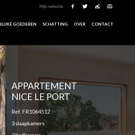
Mijn selectie
facebook
twitter
instagram
Email
LIJKE GOEDEREN
SCHATTING
OVER
CONTACT
Add to selection
APPARTEMENT
NICE LE PORT
Ref. FR1064512
3 slaapkamers