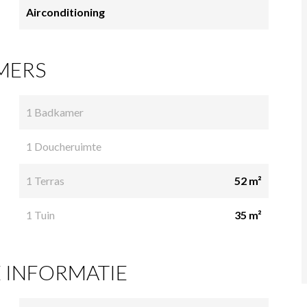
Airconditioning
MERS
1 Badkamer
1 Doucheruimte
1 Terras
52 m²
1 Tuin
35 m²
 INFORMATIE