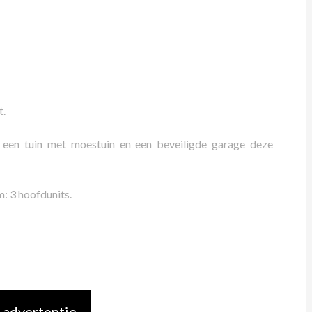
t.
, een tuin met moestuin en een beveiligde garage deze
 3 hoofdunits.
 advertentie