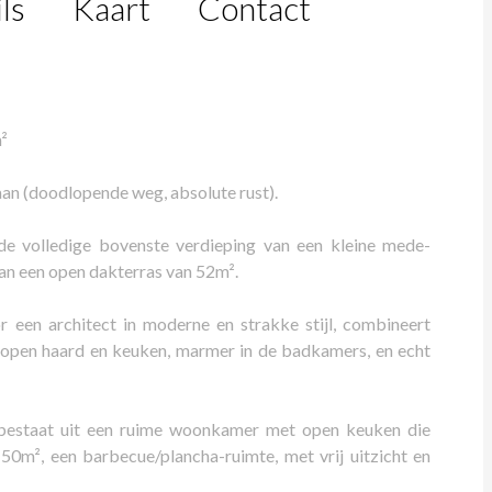
ls
Kaart
Contact
²
laan (doodlopende weg, absolute rust).
 de volledige bovenste verdieping van een kleine mede-
van een open dakterras van 52m².
 een architect in moderne en strakke stijl, combineert
de open haard en keuken, marmer in de badkamers, en echt
en bestaat uit een ruime woonkamer met open keuken die
50m², een barbecue/plancha-ruimte, met vrij uitzicht en