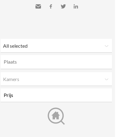
Send
Facebook
Twitter
LinkedIn
to a
friend
All selected
Kamers