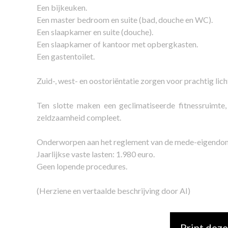
Een bijkeuken.
Een master bedroom en suite (bad, douche en WC).
Een slaapkamer en suite (douche).
Een slaapkamer of kantoor met opbergkasten.
Een gastentoilet.
Zuid-, west- en oostoriëntatie zorgen voor prachtig lich
Ten slotte maken een geclimatiseerde fitnessruimte
zeldzaamheid compleet.
Onderworpen aan het reglement van de mede-eigendom:
Jaarlijkse vaste lasten: 1.980 euro.
Geen lopende procedures.
(Herziene en vertaalde beschrijving door AI)
Print deze