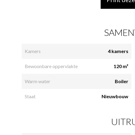
SAMEN
Kamers
4 kamers
Bewoonbare oppervlakte
120 m²
Warm water
Boiler
Staat
Nieuwbouw
UITR