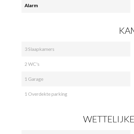
Alarm
KA
3 Slaapkamers
2 WC's
1 Garage
1 Overdekte parking
WETTELIJKE