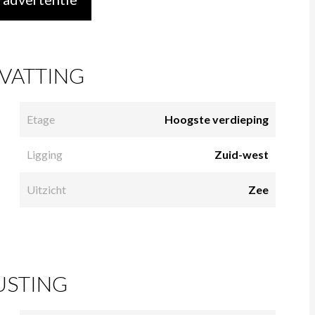
VATTING
Etage
Hoogste verdieping
Ligging
Zuid-west
Uitzicht
Zee
USTING