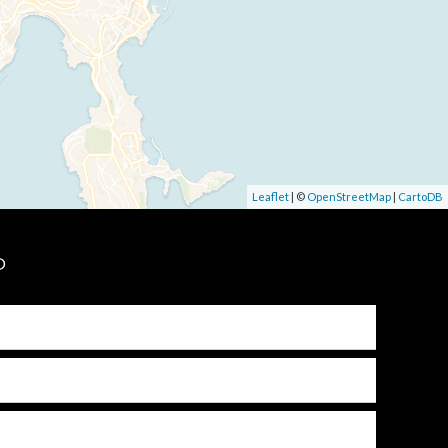
Leaflet
| ©
OpenStreetMap
|
CartoDB
P