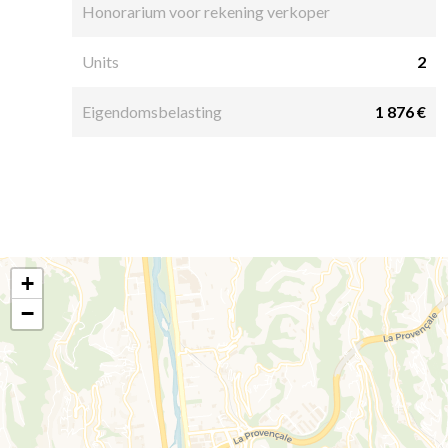
Honorarium voor rekening verkoper
Units
2
Eigendomsbelasting
1 876 €
+
−