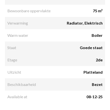
Bewoonbare oppervlakte
75 m²
Verwarming
Radiator, Elektrisch
Warm water
Boiler
Staat
Goede staat
Etage
2de
Uitzicht
Platteland
Beschikbaarheid
Bezet
Available at
08-12-25