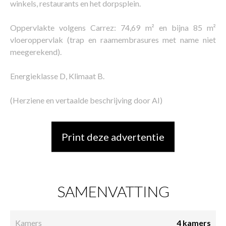
winkels, restaurants en het dorpsplein.
Oppervlakte volgens Carrez: 74,69 m² en bijna 85 m²
vloeroppervlak (trap en raamembrasures met name niet
meegerekend).
Energieklasse D, Klimaat B.
(Herziene en vertaalde beschrijving door AI)
Print deze advertentie
SAMENVATTING
Kamers
4 kamers