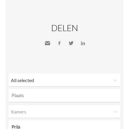
DELEN
Send
Facebook
Twitter
LinkedIn
to a
friend
All selected
Kamers