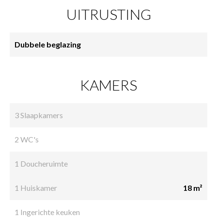
UITRUSTING
Dubbele beglazing
KAMERS
3 Slaapkamers
2 WC's
1 Doucheruimte
1 Huiskamer
18 m²
1 Ingerichte keuken