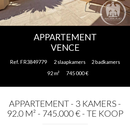
Add to selection
APPARTEMENT
VENCE
Ref. FR3849779
2 slaapkamers
2 badkamers
92 m²
745 000 €
APPARTEMENT - 3 KAMERS -
92.0 M² - 745.000 € - TE KOOP