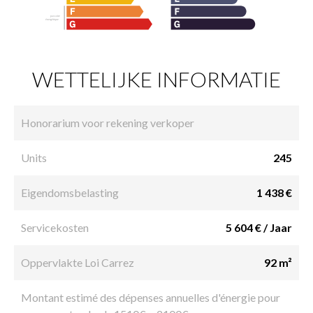
WETTELIJKE INFORMATIE
Honorarium voor rekening verkoper
Units
245
Eigendomsbelasting
1 438 €
Servicekosten
5 604 € / Jaar
Oppervlakte Loi Carrez
92 m²
Montant estimé des dépenses annuelles d'énergie pour