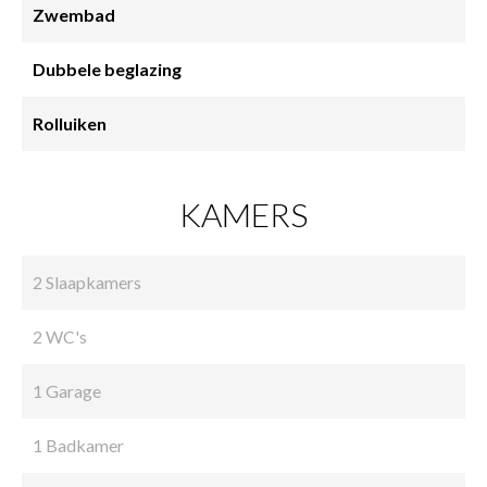
Zwembad
Dubbele beglazing
Rolluiken
KAMERS
2 Slaapkamers
2 WC's
1 Garage
1 Badkamer