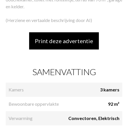
en kelder.
(Herziene en vertaalde beschrijving door AI)
Print deze advertentie
SAMENVATTING
Kamers
3 kamers
Bewoonbare oppervlakte
92 m²
Verwarming
Convectoren, Elektrisch