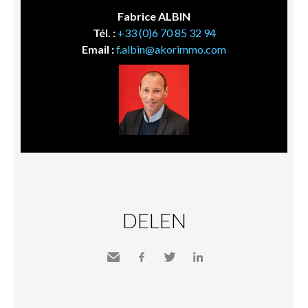
Fabrice ALBIN
Tél. :
+33 (0)6 70 85 32 94
Email :
f.albin@akorimmo.com
DELEN
Send
Facebook
Twitter
LinkedIn
to a