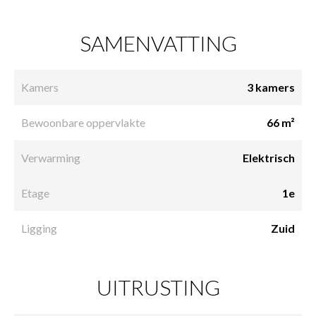
SAMENVATTING
Kamers
3 kamers
Bewoonbare oppervlakte
66 m²
Verwarming
Elektrisch
Etage
1e
Ligging
Zuid
UITRUSTING