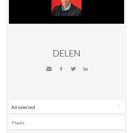
DELEN
Send
Facebook
Twitter
LinkedIn
to a
friend
All selected