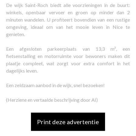
De wijk Saint-Roch biedt alle voorzieningen in de buurt:
winkels, openbaar vervoer en groen op minder dan 2
minuten wandelen. U profiteert bovendien van een rustige
omgeving, ideaal om van het mooie leven in Nice te
genieten.
Een afgesloten parkeerplaats van 13,3 m², een
fietsenstalling en motorruimte voor bewoners maken dit
plaatje compleet, wat zorgt voor extra comfort in het
dagelijks leven.
Een zeldzaam aanbod in de wijk, snel bezoeken!
(Herziene en vertaalde beschrijving door AI)
Print deze advertentie