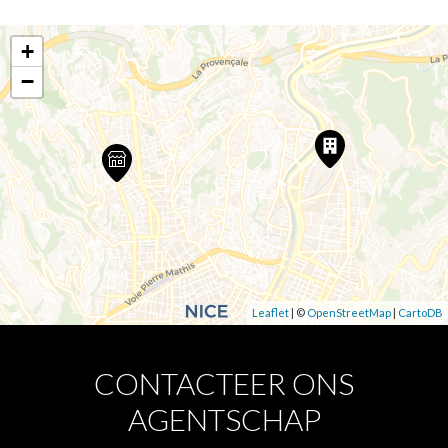
+
−
Leaflet
| ©
OpenStreetMap
|
CartoDB
CONTACTEER ONS
AGENTSCHAP