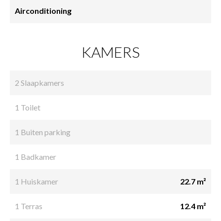
Airconditioning
KAMERS
2 Slaapkamers
1 Toilet
1 Buiten parking
1 Badkamer
1 Huiskamer
22.7 m²
1 Terras
12.4 m²