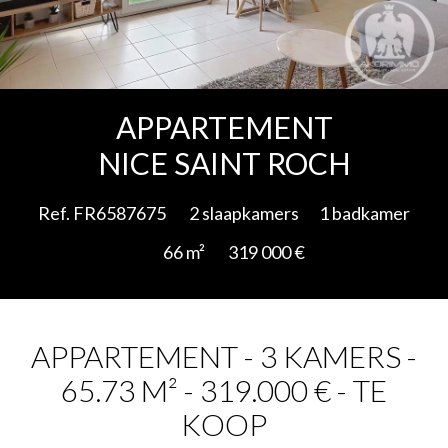
Add to selection
APPARTEMENT
NICE SAINT ROCH
Ref. FR6587675
2 slaapkamers
1 badkamer
66 m²
319 000 €
APPARTEMENT - 3 KAMERS -
65.73 M² - 319.000 € - TE
KOOP