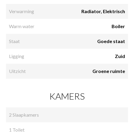
Verwarming
Radiator, Elektrisch
Warm water
Boiler
Staat
Goede staat
Ligging
Zuid
Uitzicht
Groene ruimte
KAMERS
2 Slaapkamers
1 Toilet