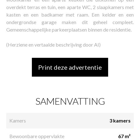
overdekt terras en tuin, een aparte WC, 2 slaapkamers met
kasten en een badkamer met raam. Een kelder en een
ondergrondse garage maken dit geheel compleet.
Gemeenschappelijke parkeerplaatsen binnen de residentie.
(Herziene en vertaalde beschrijving door AI)
Print deze advertentie
SAMENVATTING
Kamers
3 kamers
Bewoonbare oppervlakte
67 m²