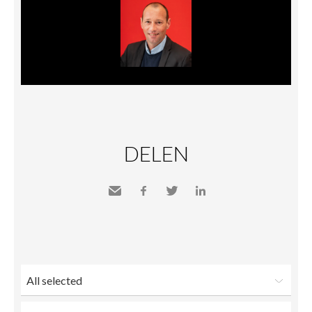
DELEN
Send
Facebook
Twitter
LinkedIn
to a
friend
All selected