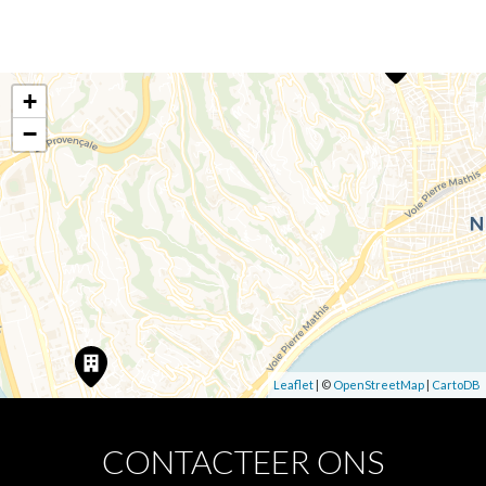
+
−
Leaflet
| ©
OpenStreetMap
|
CartoDB
CONTACTEER ONS