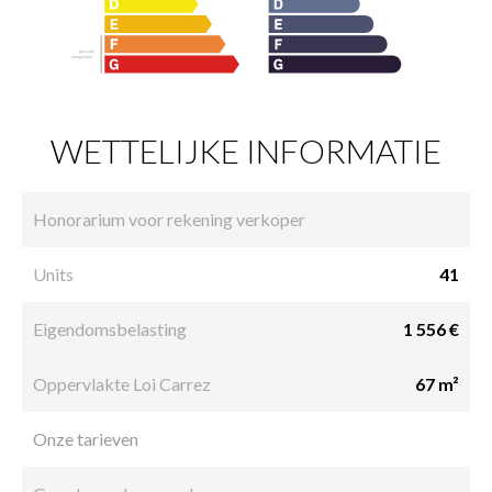
WETTELIJKE INFORMATIE
Honorarium voor rekening verkoper
Units
41
Eigendomsbelasting
1 556 €
Oppervlakte Loi Carrez
67 m²
Onze tarieven