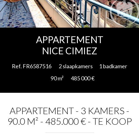
Add to selection
APPARTEMENT
NICE CIMIEZ
Ref. FR6587516
2 slaapkamers
1 badkamer
90 m²
485 000 €
APPARTEMENT - 3 KAMERS -
90.0 M² - 485.000 € - TE KOOP