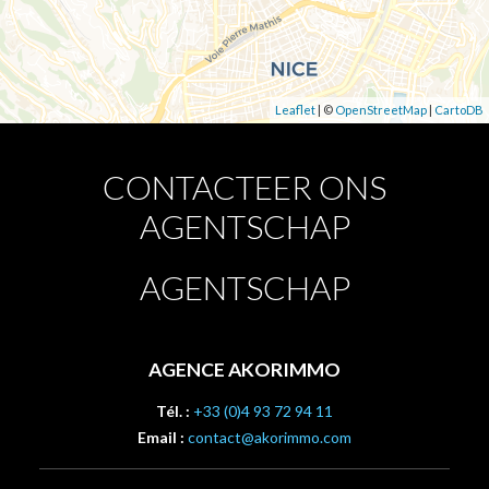
Leaflet
| ©
OpenStreetMap
|
CartoDB
CONTACTEER ONS
AGENTSCHAP
AGENTSCHAP
AGENCE AKORIMMO
Tél. :
+33 (0)4 93 72 94 11
Email :
contact@akorimmo.com