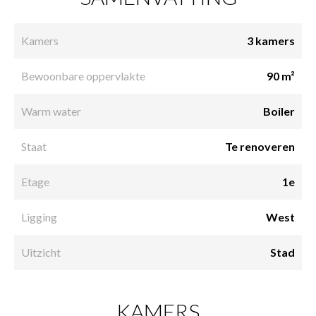
Kamers
3 kamers
Bewoonbare oppervlakte
90 m²
Warm water
Boiler
Staat
Te renoveren
Etage
1e
Ligging
West
Uitzicht
Stad
KAMERS