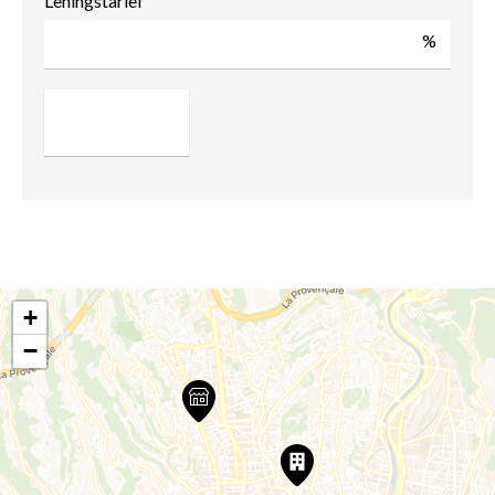
Leningstarief
%
+
−