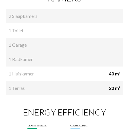
2 Slaapkamers
1 Toilet
1 Garage
1 Badkamer
1 Huiskamer
40 m²
1 Terras
20 m²
ENERGY EFFICIENCY