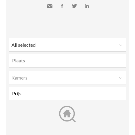
Send
Facebook
Twitter
LinkedIn
to a
friend
All selected
Kamers