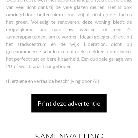
van veel licht dankzij de vele glazen deuren. Het is ook
omringd door buitenruimtes met vrij uitzicht op de stad en
het groen. Volledig te renoveren, deze woning biedt de
mogelijkheid om naar uw wensen tot een 4-
kamerappartement om te vormen. Ideaal gelegen, direct bij
het stadscentrum en de wijk Libération, dicht bij
gerenommeerde scholen en culturele plekken, combineert
het perfect rust en bereikbaarheid. Een dubbele garage van
20 m² wordt apart aangeboden.
(Herziene en vertaalde beschrijving door AI)
Print deze advertentie
SAMENVATTING