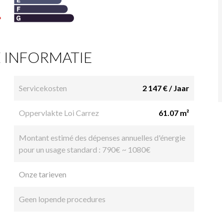
 INFORMATIE
Servicekosten
2 147 € / Jaar
Oppervlakte Loi Carrez
61.07 m²
Montant estimé des dépenses annuelles d'énergie
pour un usage standard : 790€ ~ 1080€
Onze tarieven
Geen lopende procedures