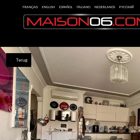
FRANÇAIS
ENGLISH
ESPAÑOL
ITALIANO
NEDERLANDS
РУССКИЙ
Terug