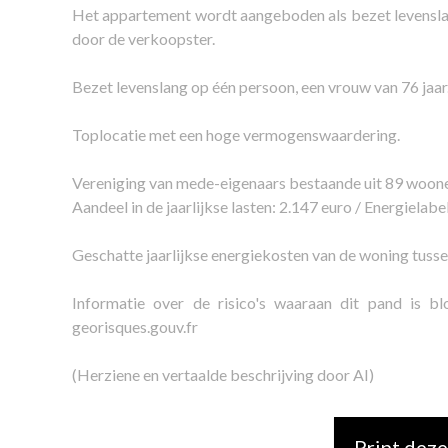
Het appartement wordt aangeboden als bezet levensla
door de verkoopster.
Bezet levenslang op één persoon, een vrouw van 76 jaar
Toplocatie met een hoge vermogenswaardering.
Vereniging van mede-eigenaars bestaande uit 89 woon
Aandeel in de jaarlijkse lasten: 2.147 euro / Energielabel
Geschatte jaarlijkse energiekosten van de woning tusse
Informatie over de risico's waaraan dit pand is b
georisques.gouv.fr
(Herziene en vertaalde beschrijving door AI)
Print deze