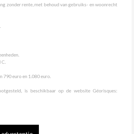
ng zonder rente, met behoud van gebruiks- en woonrecht
.
eenheden.
 C.
n 790 euro en 1.080 euro.
lootgesteld, is beschikbaar op de website Géorisques:
 advertentie