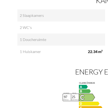
KA
2 Slaapkamers
2 WC's
1 Doucheruimte
1 Huiskamer
22.34 m²
ENERGY E