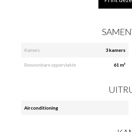
SAMEN
Kamers
3 kamers
Bewoonbare oppervlakte
61 m²
UITR
Airconditioning