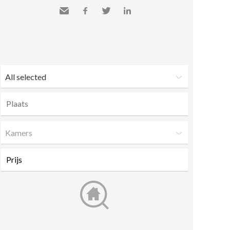
Send
Facebook
Twitter
LinkedIn
to a
friend
All selected
Kamers