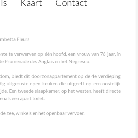
ls
Kaart
Contact
mbetta Fleurs
te te verwerven op één hoofd, een vrouw van 76 jaar, in
j de Promenade des Anglais en het Negresco.
ndom, biedt dit doorzonappartement op de 4e verdieping
ig uitgeruste open keuken die uitgeeft op een oostelijk
ijde. Een tweede slaapkamer, op het westen, heeft directe
nals een apart toilet.
 de zee, winkels en het openbaar vervoer.