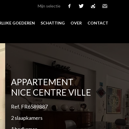
Mijn selectie
facebook
twitter
instagram
Email
LIJKE GOEDEREN
SCHATTING
OVER
CONTACT
Add to selection
APPARTEMENT
NICE CENTRE VILLE
Ref. FR6589887
2 slaapkamers