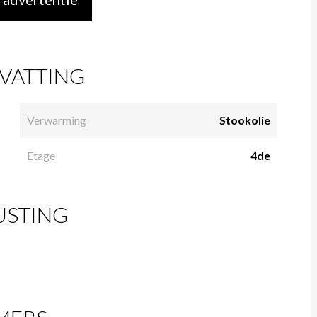
VATTING
Verwarming
Stookolie
Etage
4de
USTING