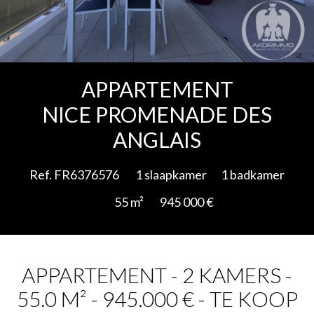
Add to selection
APPARTEMENT
NICE PROMENADE DES
ANGLAIS
Ref. FR6376576
1 slaapkamer
1 badkamer
55 m²
945 000 €
APPARTEMENT - 2 KAMERS -
55.0 M² - 945.000 € - TE KOOP