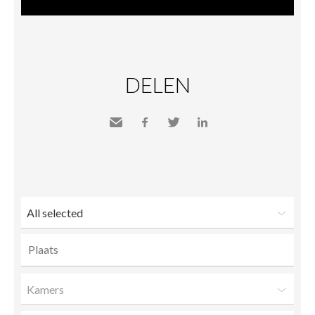
DELEN
Send
Facebook
Twitter
LinkedIn
to a
friend
All selected
Kamers