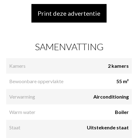
Print deze advertentie
SAMENVATTING
Kamers
2 kamers
Bewoonbare oppervlakte
55 m²
Verwarming
Airconditioning
Warm water
Boiler
Staat
Uitstekende staat