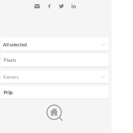
Send
Facebook
Twitter
LinkedIn
to a
friend
All selected
Kamers