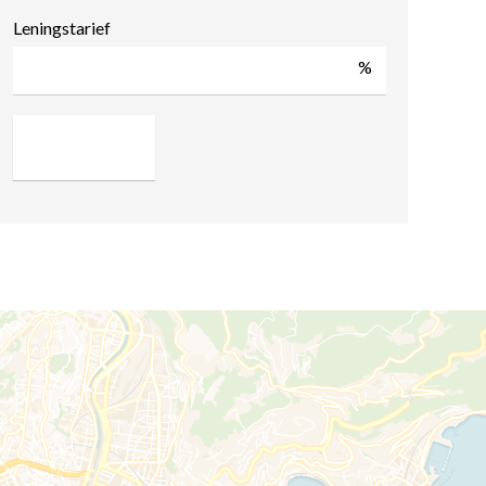
Leningstarief
%