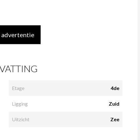
 advertentie
VATTING
Etage
4de
Ligging
Zuid
Uitzicht
Zee