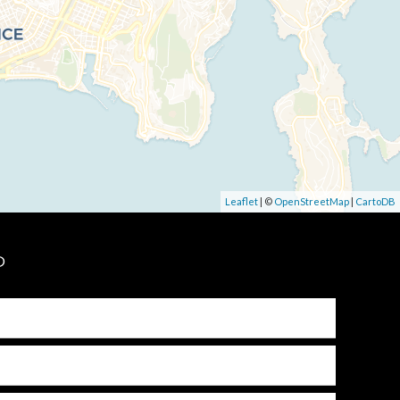
Leaflet
| ©
OpenStreetMap
|
CartoDB
P