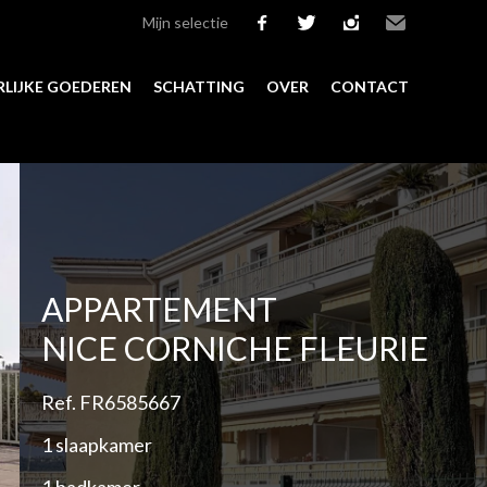
Mijn selectie
facebook
twitter
instagram
Email
LIJKE GOEDEREN
SCHATTING
OVER
CONTACT
Add to selection
APPARTEMENT
NICE CORNICHE FLEURIE
Ref. FR6585667
1 slaapkamer