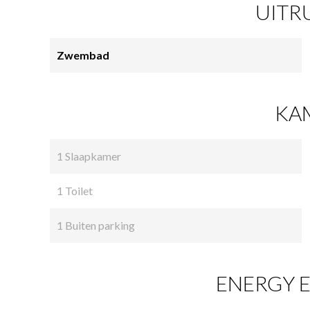
UITR
Zwembad
KA
1 Slaapkamer
1 Toilet
1 Buiten parking
ENERGY E