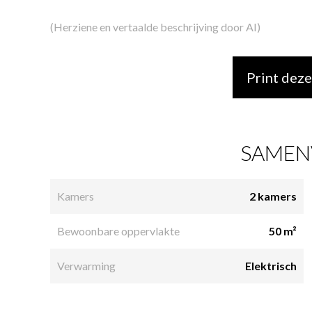
(Herziene en vertaalde beschrijving door AI)
Print deze
SAMEN
Kamers
2 kamers
Bewoonbare oppervlakte
50 m²
Verwarming
Elektrisch