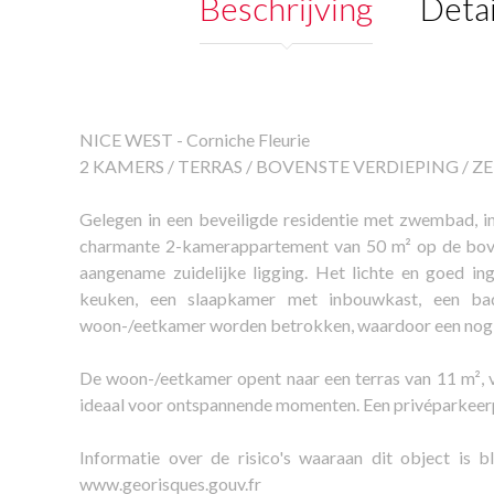
Beschrijving
Detai
NICE WEST - Corniche Fleurie
2 KAMERS / TERRAS / BOVENSTE VERDIEPING / Z
Gelegen in een beveiligde residentie met zwembad, in
charmante 2-kamerappartement van 50 m² op de bove
aangename zuidelijke ligging. Het lichte en goed in
keuken, een slaapkamer met inbouwkast, een ba
woon-/eetkamer worden betrokken, waardoor een nog ge
De woon-/eetkamer opent naar een terras van 11 m², v
ideaal voor ontspannende momenten. Een privéparkeer
Informatie over de risico's waaraan dit object is 
www.georisques.gouv.fr