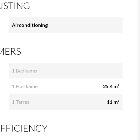
USTING
Airconditioning
MERS
1 Badkamer
1 Huiskamer
25.4 m²
1 Terras
11 m²
FFICIENCY